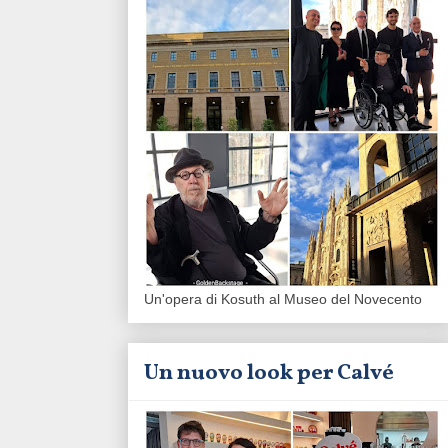
Un'opera di Kosuth al Museo del Novecento
Un nuovo look per Calvé