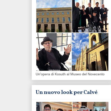
Un'opera di Kosuth al Museo del Novecento
Un nuovo look per Calvé