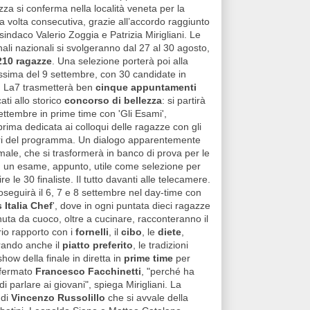
zza si conferma nella località veneta per la
a volta consecutiva, grazie all’accordo raggiunto
l sindaco Valerio Zoggia e Patrizia Mirigliani. Le
nali nazionali si svolgeranno dal 27 al 30 agosto,
210 ragazze
. Una selezione porterà poi alla
issima del 9 settembre, con 30 candidate in
. La7 trasmetterà ben
cinque appuntamenti
ati allo storico
concorso di bellezza
: si partirà
settembre in prime time con 'Gli Esami',
rima dedicata ai colloqui delle ragazze con gli
ri del programma. Un dialogo apparentemente
male, che si trasformerà in banco di prova per le
: un esame, appunto, utile come selezione per
ire le 30 finaliste. Il tutto davanti alle telecamere.
oseguirà il 6, 7 e 8 settembre nel day-time con
 Italia Chef
', dove in ogni puntata dieci ragazze
nuta da cuoco, oltre a cucinare, racconteranno il
rio rapporto con i
fornelli
, il
cibo
, le
diete
,
trando anche il
piatto preferito
, le tradizioni
 show della finale in diretta in
prime time
per
onfermato
Francesco Facchinetti
, "perché ha
i parlare ai giovani", spiega Mirigliani. La
di
Vincenzo Russolillo
che si avvale della