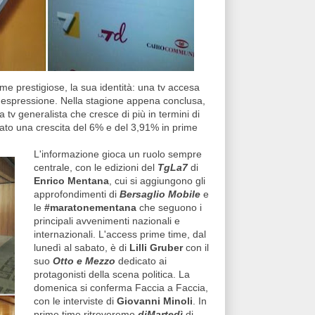
rme prestigiose, la sua identità: una tv accesa
i espressione. Nella stagione appena conclusa,
 tv generalista che cresce di più in termini di
rato una crescita del 6% e del 3,91% in prime
L'informazione gioca un ruolo sempre
centrale, con le edizioni del
TgLa7
di
Enrico Mentana
, cui si aggiungono gli
approfondimenti di
Bersaglio Mobile
e
le
#maratonementana
che seguono i
principali avvenimenti nazionali e
internazionali. L'access prime time, dal
lunedì al sabato, è di
Lilli Gruber
con il
suo
Otto e Mezzo
dedicato ai
protagonisti della scena politica. La
domenica si conferma Faccia a Faccia,
con le interviste di
Giovanni Minoli
. In
prime time ritroveremo
diMartedì
di