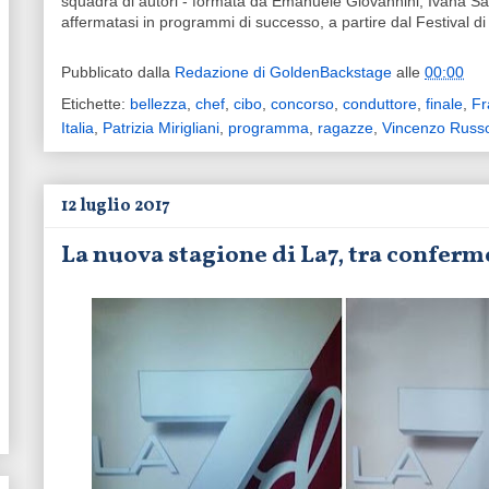
squadra di autori - formata da Emanuele Giovannini, Ivana Sa
affermatasi in programmi di successo, a partire dal Festival d
Pubblicato dalla
Redazione di GoldenBackstage
alle
00:00
Etichette:
bellezza
,
chef
,
cibo
,
concorso
,
conduttore
,
finale
,
Fr
Italia
,
Patrizia Mirigliani
,
programma
,
ragazze
,
Vincenzo Russol
12 luglio 2017
La nuova stagione di La7, tra conferm