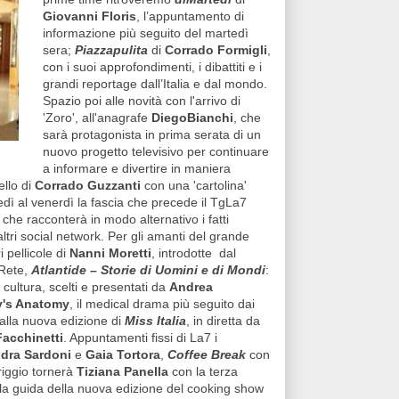
Giovanni Floris
, l’appuntamento di
informazione più seguito del martedì
sera;
Piazzapulita
di
Corrado Formigli
,
con i suoi approfondimenti, i dibattiti e i
grandi reportage dall’Italia e dal mondo.
Spazio poi alle novità con l'arrivo di
'Zoro', all'anagrafe
DiegoBianchi
, che
sarà protagonista in prima serata di un
nuovo progetto televisivo per continuare
a informare e divertire in maniera
ello di
Corrado Guzzanti
con una 'cartolina'
edì al venerdì la fascia che precede il TgLa7
che racconterà in modo alternativo i fatti
ltri social network. Per gli amanti del grande
 pellicole di
Nanni Moretti
, introdotte dal
 Rete,
Atlantide – Storie di Uomini e di Mondi
:
 cultura, scelti e presentati da
Andrea
y's Anatomy
, il medical drama più seguito dai
o alla nuova edizione di
Miss Italia
, in diretta da
acchinetti
. Appuntamenti fissi di La7 i
dra Sardoni
e
Gaia Tortora
,
Coffee Break
con
riggio tornerà
Tiziana Panella
con la terza
la guida della nuova edizione del cooking show