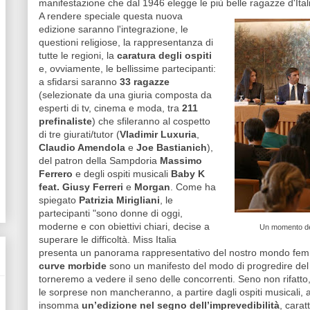
manifestazione che dal 1946 elegge le più belle ragazze d'Italia
A rendere speciale questa nuova
edizione saranno l'integrazione, le
questioni religiose, la rappresentanza di
tutte le regioni, la
caratura degli ospiti
e, ovviamente, le bellissime partecipanti:
a sfidarsi saranno
33 ragazze
(selezionate da una giuria composta da
esperti di tv, cinema e moda, tra
211
prefinaliste
) che sfileranno al cospetto
di tre giurati/tutor (
Vladimir Luxuria
,
Claudio Amendola
e
Joe Bastianich
),
del patron della Sampdoria
Massimo
Ferrero
e degli ospiti musicali
Baby K
feat.
Giusy Ferreri
e
Morgan
. Come ha
spiegato
Patrizia Mirigliani
, le
partecipanti "sono donne di oggi,
moderne e con obiettivi chiari, decise a
Un momento del
superare le difficoltà. Miss Italia
presenta un panorama rappresentativo del nostro mondo fem
curve morbide
sono un manifesto del modo di progredire del c
torneremo a vedere il seno delle concorrenti. Seno non rifatto
le sorprese non mancheranno, a partire dagli ospiti musicali, a
insomma
un’edizione nel segno dell’imprevedibilità
, carat