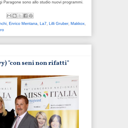
gi Paragone sono allo studio nuovi programmi.
nchi
,
Enrico Mentana
,
La7
,
Lilli Gruber
,
Makkox
,
ro
y) "con seni non rifatti"