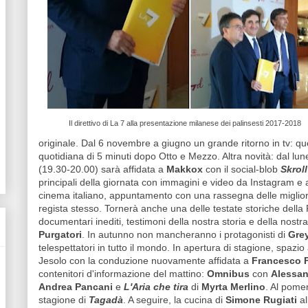
Il direttivo di La 7 alla presentazione milanese dei palinsesti 2017-2018
originale. Dal 6 novembre a giugno un grande ritorno in tv: qu
quotidiana di 5 minuti dopo Otto e Mezzo. Altra novità: dal lun
(19.30-20.00) sarà affidata a
Makkox
con il social-blob
Skroll
principali della giornata con immagini e video da Instagram e a
cinema italiano, appuntamento con una rassegna delle migliori
regista stesso. Tornerà anche una delle testate storiche della
documentari inediti, testimoni della nostra storia e della nostra
Purgatori
. In autunno non mancheranno i protagonisti di
Gre
telespettatori in tutto il mondo. In apertura di stagione, spazi
Jesolo con la conduzione nuovamente affidata a
Francesco F
contenitori d'informazione del mattino:
Omnibus
con
Alessan
Andrea Pancani
e
L'Aria che tira
di
Myrta Merlino
. Al pome
stagione di
Tagadà
. A seguire, la cucina di
Simone Rugiati
al