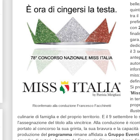
belle
quint
tra i
prefi
con
final
gara
dedic
il 3 
antep
auto
infor
miss
defin
Si pr
'
Miss
in te
prop
Riconfemato alla conduzione Francesco Facchinetti
illus
culinarie di famiglia e del proprio territorio. E il 9 settembre lo
l'assegnazione del titolo alla vincitrice. Alla conduzione è ric
portato al concorso la sua grinta, la sua bravura e la capacità d
produzione del
programma
rimane affidata a
Gruppo Eventi