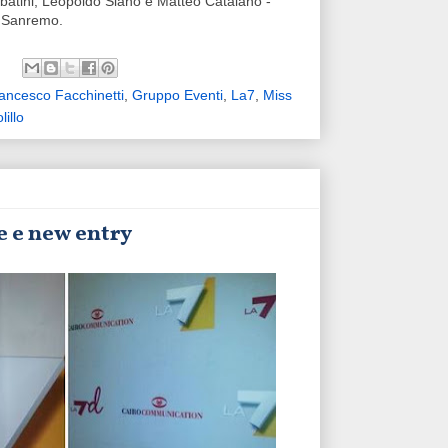
batini, Leopoldo Siano e Matteo Catalano -
i Sanremo.
ancesco Facchinetti
,
Gruppo Eventi
,
La7
,
Miss
illo
e e new entry