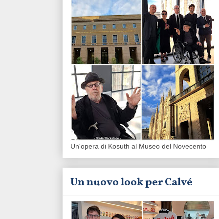
Un'opera di Kosuth al Museo del Novecento
Un nuovo look per Calvé