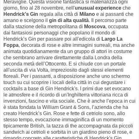
Meraviglie. Questa visione fantastica si materializza ogni
giorno, fino al 28 novembre, nell'
unusual experience
che
Hendrick's Gin
regala alla città di
Milano
e ai passanti che
amano e scelgono il
gin di alta qualità
. Il percorso parte
dalla stazione della metropolitana di
Moscova
, occupata
dai fantasiosi personaggi che popolano il mondo di
Hendrick’s Gin per passare poi all'edicola di
Largo La
Foppa
, decorata di rose e altre immagini surreali, ma anche
animata quotidianamente da un gruppo di attori in costume
che sembrano arrivare direttamente dalla Londra della
seconda metà dell’Ottocento. E si chiude con un portale
all'uscita di via Volta, impreziosito dagli stessi elementi
floreali. Per i passanti, a disposizione anche uno schermo
touch su cui scoprire i locali della città in cui degustare i
cocktails a base di Gin Hendrick's. I primi due set evocano
le atmosfere e il ricordo di un'Inghilterra vittoriana ricca di
invenzioni, fascino e vita sociale. Che è anche l’epoca in cui
è stata fondata la William Grant & Sons, l’azienda che ha
creato Hendrick’s Gin. Rose e fette di cetriolo sono, allo
stesso tempo, evocazione immaginifica di un momento
tipicamente British, la tazza di the accompagnata da piccoli
sandwich ai cetrioli e sorbita in un giardino pieno di rose, e
rimando concreto alle caratteristiche di Hendrick's Gin,