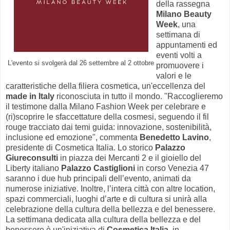
della rassegna
Milano Beauty
Week
, una
settimana di
appuntamenti ed
eventi volti a
L'evento si svolgerà dal 26 settembre al 2 ottobre
promuovere i
valori e le
caratteristiche della filiera cosmetica, un'eccellenza del
made in Italy
riconosciuta in tutto il mondo. "Raccoglieremo
il testimone dalla Milano Fashion Week per celebrare e
(ri)scoprire le sfaccettature della cosmesi, seguendo il fil
rouge tracciato dai temi guida: innovazione, sostenibilità,
inclusione ed emozione", commenta
Benedetto Lavino
,
presidente di Cosmetica Italia. Lo storico
Palazzo
Giureconsulti
in piazza dei Mercanti 2 e il gioiello del
Liberty italiano
Palazzo Castiglioni
in corso Venezia 47
saranno i due hub principali dell’evento, animati da
numerose iniziative. Inoltre, l’intera città con altre location,
spazi commerciali, luoghi d’arte e di cultura si unirà alla
celebrazione della cultura della bellezza e del benessere.
La settimana dedicata alla cultura della bellezza e del
benessere è un'iniziativa di
Cosmetica Italia
, in