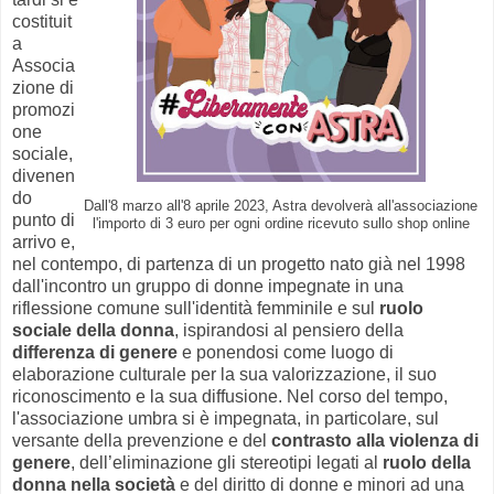
costituit
a
Associa
zione di
promozi
one
sociale,
divenen
do
Dall'8 marzo all'8 aprile 2023, Astra devolverà all'associazione
punto di
l'importo di 3 euro per ogni ordine ricevuto sullo shop online
arrivo e,
nel contempo, di partenza di un progetto nato già nel 1998
dall'incontro un gruppo di donne impegnate in una
riflessione comune sull'identità femminile e sul
ruolo
sociale della donna
, ispirandosi al pensiero della
differenza di genere
e ponendosi come luogo di
elaborazione culturale per la sua valorizzazione, il suo
riconoscimento e la sua diffusione. Nel corso del tempo,
l'associazione umbra si è impegnata, in particolare, sul
versante della prevenzione e del
contrasto alla violenza di
genere
, dell’eliminazione gli stereotipi legati al
ruolo della
donna nella società
e del diritto di donne e minori ad una