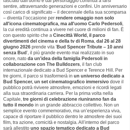
lasciato dall'uomo e dal personaggio continua a farsi
sentire, attraversando generazioni e confini. Un anniversario
così carico di significato – il decennale della sua scomparsa
– diventa l’occasione per
rendere omaggio non solo
all'icona cinematografica, ma all'uomo Carlo Pedersoli
,
la cui eredità continua a vivere nel cuore di milioni di fan. È
con questo spirito che a
Cinecittà World, il parco
divertimenti del cinema e della tv di Roma
,
dal 26 al 28
giugno 2026
prende vita '
Bud Spencer Tribute – 10 anni
senza Bud
', il più grande evento mai realizzato in suo
onore, nato
da un'idea della famiglia Pedersoli in
collaborazione con The Bulldozers
, il fan club
internazionale dedicato a Bud Spencer e Terence Hill. Per
tre giorni, il parco si trasformerà in
un universo dedicato a
Bud Spencer, un set cinematografico immersivo
dove il
pubblico potrà rivivere atmosfere, emozioni e ricordi legati
alla sua straordinaria carriera. Per la prima volta nella
Capitale,
tre giorni di celebrazione riuniranno fan da
tutto il mondo
in un grande abbraccio collettivo. Non un
semplice evento commemorativo, ma un’esperienza viva,
capace di riportare il pubblico dentro le atmosfere dei suoi
film, tra azione, comicità e nostalgia. All'interno del parco
sarà allestito
uno spazio tematico dedicato a Bud