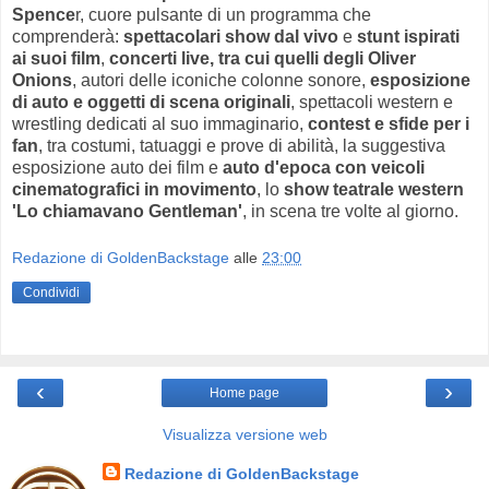
Spence
r, cuore pulsante di un programma che
comprenderà:
spettacolari show dal vivo
e
stunt ispirati
ai suoi film
,
concerti live, tra cui quelli degli Oliver
Onions
, autori delle iconiche colonne sonore,
esposizione
di auto e oggetti di scena originali
, spettacoli western e
wrestling dedicati al suo immaginario,
contest e sfide per i
fan
, tra costumi, tatuaggi e prove di abilità, la suggestiva
esposizione auto dei film e
auto d'epoca con veicoli
cinematografici in movimento
, lo
show teatrale western
'Lo chiamavano Gentleman'
, in scena tre volte al giorno.
Redazione di GoldenBackstage
alle
23:00
Condividi
‹
›
Home page
Visualizza versione web
Redazione di GoldenBackstage