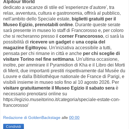
Alpitour World
dedicato a vacanze di stile ed 'esperienze d'autore', tra
relax, avventura, cultura e gastronomia, offrirà al pubblico,
nell'ambito dello Speciale estate,
biglietti gratuiti per il
Museo Egizio, prenotabili online
. Durante queste serate
sarà presente in museo lo staff di Francorosso e, per coloro
che si recheranno presso il
corner Francorosso
, ci sarà la
possibilità di
ricevere un gadget
e
una copia del
magazine Egittoyou
. Un'iniziativa accessibile a tutti,
pensata per chi rimane in città e anche
per chi sceglie di
visitare Torino nel fine settimana
. Un'ultima occasione,
inoltre, per ammirare il Pyramidion di Kha e il Libro dei Morti
di Merit, due importanti prestiti rispettivamente dal Musée du
Louvre e dalla Bibliothèque nationale de France di Parigi, e
visibili insieme in museo solo fino al 10 agosto 2026. Per
visitare gratuitamente il Museo Egizio il sabato sera
è
necessario prenotarsi online su
https://egizio.museitorino.it/categoria/speciale-estate-con-
francorosso/
Redazione di GoldenBackstage
alle
00:00
Condividi