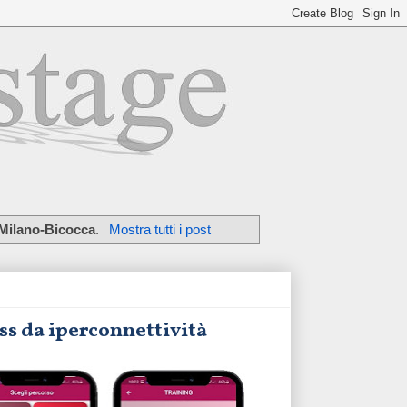
 Milano-Bicocca
.
Mostra tutti i post
ess da iperconnettività