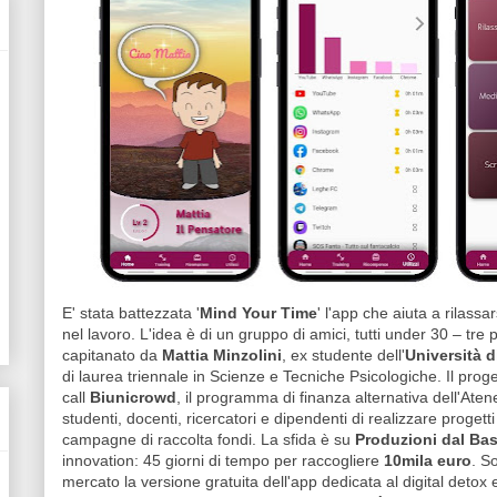
E' stata battezzata '
Mind Your Time
' l'app che aiuta a rilass
nel lavoro. L'idea è di un gruppo di amici, tutti under 30 – tre
capitanato da
Mattia Minzolini
, ex studente dell'
Università 
di laurea triennale in Scienze e Tecniche Psicologiche. Il proge
call
Biunicrowd
, il programma di finanza alternativa dell'Ate
studenti, docenti, ricercatori e dipendenti di realizzare progetti
campagne di raccolta fondi. La sfida è su
Produzioni dal Ba
innovation: 45 giorni di tempo per raccogliere
10mila euro
. S
mercato la versione gratuita dell'app dedicata al digital deto