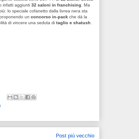
o infatti aggiunti
32 saloni in franchising
. Ma
 più: lo speciale cofanetto dalla livrea nera sta
i proponendo un
concorso in-pack
che dà la
ilità di vincere una seduta di
taglio e shatush
.
x
Post più vecchio