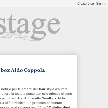
rtbox Aldo Coppola
notizie per le amanti dell'
hair style
d'autore.
mettere la testa a posto con stile adesso ci sono
 più possibilità: il cofanetto
Smatbox
Aldo
ola
si è arricchito. Le proposte contenute
legante scatola sono ben 44: ai
12 atelier diretti