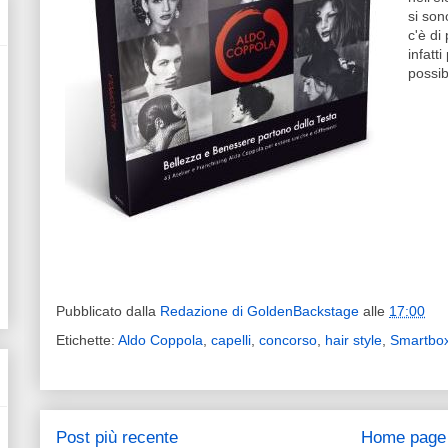
si son
c'è di
infatt
possib
Pubblicato dalla
Redazione di GoldenBackstage
alle
17:00
Etichette:
Aldo Coppola
,
capelli
,
concorso
,
hair style
,
Smartbo
Post più recente
Home page