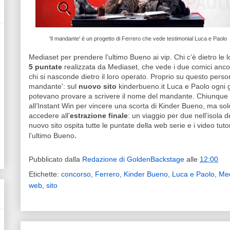
'Il mandante' è un progetto di Ferrero che vede testimonial Luca e Paolo
Mediaset per prendere l’ultimo Bueno ai vip. Chi c’è dietro le 
5 puntate
realizzata da Mediaset, che vede i due comici ancor
chi si nasconde dietro il loro operato. Proprio su questo person
mandante': sul
nuovo sito
kinderbueno.it Luca e Paolo ogni gi
potevano provare a scrivere il nome del mandante. Chiunque 
all’Instant Win per vincere una scorta di Kinder Bueno, ma so
accedere all’
estrazione finale
: un viaggio per due nell’isola 
nuovo sito ospita tutte le puntate della web serie e i video tu
.
l’ultimo Bueno
Pubblicato dalla
Redazione di GoldenBackstage
alle
12:00
Etichette:
concorso
,
Ferrero
,
Kinder Bueno
,
Luca e Paolo
,
Me
web
,
sito