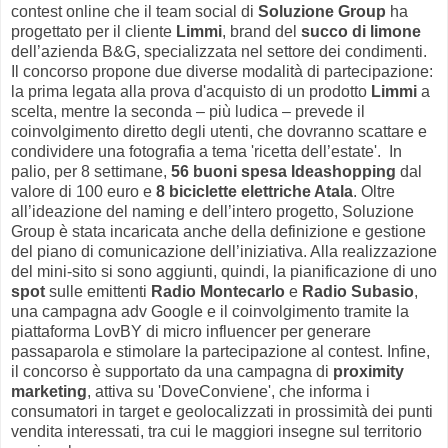
contest online che il team social di
Soluzione Group
ha
progettato per il cliente
Limmi
, brand del
succo di limone
dell’azienda B&G, specializzata nel settore dei condimenti.
Il concorso propone due diverse modalità di partecipazione:
la prima legata alla prova d'acquisto di un prodotto
Limmi
a
scelta, mentre la seconda – più ludica – prevede il
coinvolgimento diretto degli utenti, che dovranno scattare e
condividere una fotografia a tema 'ricetta dell’estate'. In
palio, per 8 settimane,
56 buoni spesa Ideashopping
dal
valore di 100 euro e
8 biciclette elettriche Atala
. Oltre
all’ideazione del naming e dell’intero progetto, Soluzione
Group è stata incaricata anche della definizione e gestione
del piano di comunicazione dell’iniziativa. Alla realizzazione
del mini-sito si sono aggiunti, quindi, la pianificazione di uno
spot
sulle emittenti
Radio Montecarlo
e
Radio Subasio
,
una campagna adv Google e il coinvolgimento tramite la
piattaforma LovBY di micro influencer per generare
passaparola e stimolare la partecipazione al contest. Infine,
il concorso è supportato da una campagna di
proximity
marketing
, attiva su 'DoveConviene', che informa i
consumatori in target e geolocalizzati in prossimità dei punti
vendita interessati, tra cui le maggiori insegne sul territorio