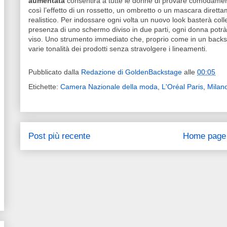
aumentata
consentirà a tutte le donne di provare comodamen
così l’effetto di un rossetto, un ombretto o un mascara diret
realistico. Per indossare ogni volta un nuovo look basterà colle
presenza di uno schermo diviso in due parti, ogni donna potrà 
viso. Uno strumento immediato che, proprio come in un backst
varie tonalità dei prodotti senza stravolgere i lineamenti.
Pubblicato dalla
Redazione di GoldenBackstage
alle
00:05
Etichette:
Camera Nazionale della moda
,
L'Oréal Paris
,
Milan
Post più recente
Home page