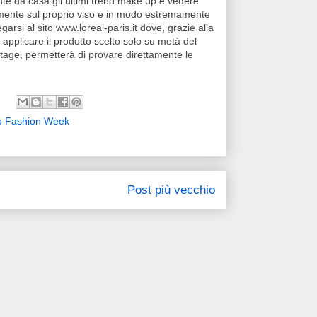
te da casa gli ultimi trend make up e vedere
tamente sul proprio viso e in modo estremamente
garsi al sito www.loreal-paris.it dove, grazie alla
applicare il prodotto scelto solo su metà del
age, permetterà di provare direttamente le
o Fashion Week
Post più vecchio