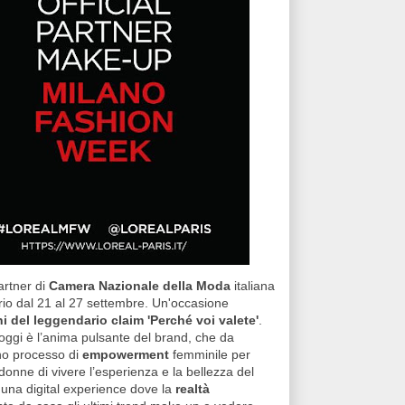
artner di
Camera Nazionale della Moda
italiana
ario dal 21 al 27 settembre. Un'occasione
i del leggendario claim 'Perché voi valete'
.
oggi è l’anima pulsante del brand, che da
Uno processo di
empowerment
femminile per
donne di vivere l’esperienza e la bellezza del
 una digital experience dove la
realtà