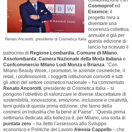
Cosmoprof
ed
Esxence
; il
progetto mira a
diventare una
ricorrenza collettiva
annuale e già per
Renato Ancorotti, presidente di Cosmetica Italia
questa edizione di
lancio ha ricevuto il
patrocinio di
Regione Lombardia
,
Comune di Milano
,
Assolombarda
,
Camera Nazionale della Moda Italiana
e
Confcommercio Milano Lodi Monza e Brianza
. "Con
Milano Beauty Week, i promotori, le aziende cosmetiche, il
retail, i professionisti, i soggetti istituzionali coinvolti e tutti
gli attori del settore cosmetico nazionale – ha commentato
Renato Ancorotti
, presidente di Cosmetica Italia – si
pongono l'obiettivo di valorizzare le diverse sfaccettature di
sostenibilità, innovazione, emozione, inclusione e creatività,
temi guida di questa prima edizione, che fanno della
cosmesi un'industria che fa bene al Paese". "Questa prima
settimana dedicata alla bellezza è, per Milano, una sorta di
puntata zero
– ha detto l'assessora allo Sviluppo
economico e Politiche del Lavoro
Alessia Cappello
– che