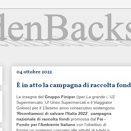
04 ottobre 2022
È in atto la campagna di raccolta fondi
Le insegne del
Gruppo Finiper
(Iper La grande i, U2
Supermercato, U! Unes Supermercati e il Viaggiator
Goloso) per il 13esimo anno consecutivo sostengono
'
Ricordiamoci di salvare l'Italia 2022
',
campagna
nazionale di raccolta fondi
promossa dal
Fai -
Fondo per l'Ambiente Italiano
con l’obiettivo di
fornire un sostegno concreto alle attività di tutela e