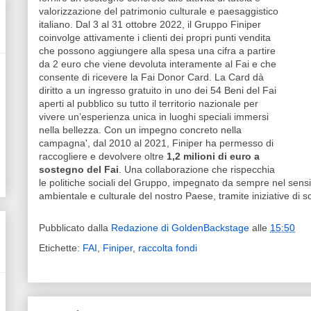
valorizzazione del patrimonio culturale e paesaggistico
italiano. Dal 3 al 31 ottobre 2022, il Gruppo Finiper
coinvolge attivamente i clienti dei propri punti vendita
che possono aggiungere alla spesa una cifra a partire
da 2 euro che viene devoluta interamente al Fai e che
consente di ricevere la Fai Donor Card. La Card dà
diritto a un ingresso gratuito in uno dei 54 Beni del Fai
aperti al pubblico su tutto il territorio nazionale per
vivere un’esperienza unica in luoghi speciali immersi
nella bellezza. Con un impegno concreto nella
campagna', dal 2010 al 2021, Finiper ha permesso di
raccogliere e devolvere oltre
1,2 milioni di euro a
sostegno del Fai
. Una collaborazione che rispecchia
le politiche sociali del Gruppo, impegnato da sempre nel sensibi
ambientale e culturale del nostro Paese, tramite iniziative di so
Pubblicato dalla
Redazione di GoldenBackstage
alle
15:50
Etichette:
FAI
,
Finiper
,
raccolta fondi