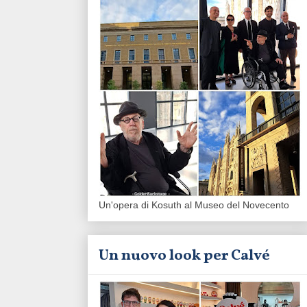
Un'opera di Kosuth al Museo del Novecento
Un nuovo look per Calvé