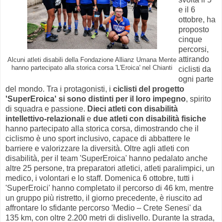
e il 6
ottobre, ha
proposto
cinque
percorsi,
attirando
Alcuni atleti disabili
della Fondazione Allianz Umana Mente
hanno partecipato alla storica corsa 'L'Eroica' nel Chianti
ciclisti da
ogni parte
del mondo. Tra i protagonisti, i
ciclisti del progetto
'SuperEroica' si sono distinti per il loro impegno
, spirito
di squadra e passione.
Dieci atleti con disabilità
intellettivo-relazionali
e
due atleti con disabilità fisiche
hanno partecipato alla storica corsa, dimostrando che il
ciclismo è uno sport inclusivo, capace di abbattere le
barriere e valorizzare la diversità. Oltre agli atleti con
disabilità, per il team 'SuperEroica' hanno pedalato anche
altre 25 persone, tra preparatori atletici, atleti paralimpici, un
medico, i volontari e lo staff. Domenica 6 ottobre, tutti i
'SuperEroici' hanno completato il percorso di 46 km, mentre
un gruppo più ristretto, il giorno precedente, è riuscito ad
affrontare lo sfidante percorso 'Medio – Crete Senesi' da
135 km, con oltre 2.200 metri di dislivello. Durante la strada,