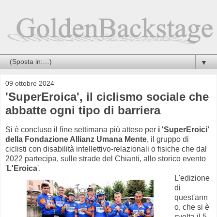
▼
09 ottobre 2024
'SuperEroica', il ciclismo sociale che
abbatte ogni tipo di barriera
Si è concluso il fine settimana più atteso per
i 'SuperEroici'
della Fondazione Allianz Umana Mente
, il gruppo di
ciclisti con disabilità intellettivo-relazionali o fisiche che dal
2022 partecipa, sulle strade del Chianti, allo storico evento
'
L'Eroica
'.
L'edizione
di
quest'ann
o, che si è
svolta il 5