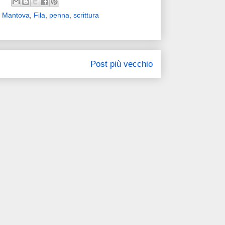
di Mantova
,
Fila
,
penna
,
scrittura
Post più vecchio