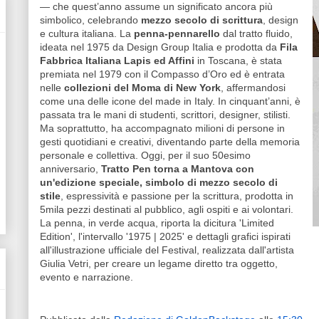
— che quest’anno assume un significato ancora più
simbolico, celebrando
mezzo secolo di scrittura
, design
e cultura italiana. La
penna-pennarello
dal tratto fluido,
ideata nel 1975 da Design Group Italia e prodotta da
Fila
Fabbrica Italiana Lapis ed Affini
in Toscana, è stata
premiata nel 1979 con il Compasso d’Oro ed è entrata
nelle
collezioni del Moma di New York
, affermandosi
come una delle icone del made in Italy. In cinquant’anni, è
passata tra le mani di studenti, scrittori, designer, stilisti.
Ma soprattutto, ha accompagnato milioni di persone in
gesti quotidiani e creativi, diventando parte della memoria
personale e collettiva. Oggi, per il suo 50esimo
anniversario,
Tratto Pen torna a Mantova con
un'edizione speciale, simbolo di mezzo secolo di
stile
, espressività e passione per la scrittura, prodotta in
5mila pezzi destinati al pubblico, agli ospiti e ai volontari.
La penna, in verde acqua, riporta la dicitura 'Limited
Edition', l'intervallo '1975 | 2025' e dettagli grafici ispirati
all'illustrazione ufficiale del Festival, realizzata dall'artista
Giulia Vetri, per creare un legame diretto tra oggetto,
evento e narrazione.