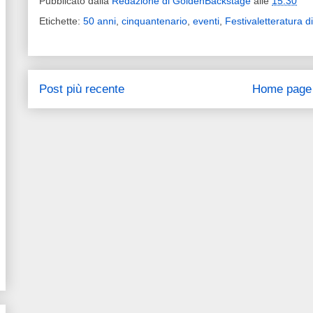
Pubblicato dalla
Redazione di GoldenBackstage
alle
15:30
Etichette:
50 anni
,
cinquantenario
,
eventi
,
Festivaletteratura 
Post più recente
Home page