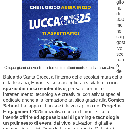
glio
ne
di
300
mq
nel
sug
gest
ivo
sce
nari
o
Cinque giorni di eventi, tra tornei, intrattenimento e attività creative
del
Baluardo Santa Croce, all'interno delle secolari mura della
città toscana, Euronics Italia accoglierà i visitatori in
uno
spazio dinamico e interattivo
, pensato per unire
intrattenimento, tecnologia e creatività, con attività speciali
dedicate anche alla formazione artistica grazie alla
Comics
School
. La tappa di Lucca è il terzo capitolo del
Progetto
Engagement 2025
, iniziativa con cui Euronics Italia
intende
offrire ad appassionati di gaming e tecnologia
un palinsesto di eventi dal vivo
, attivazioni digitali e
momenti interattivi. Dopo le tappe a Napoli e Catania, il