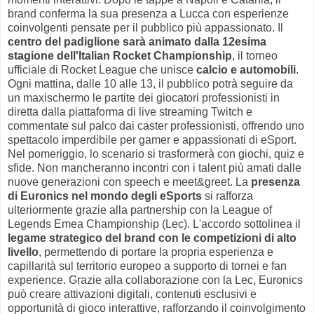
brand conferma la sua presenza a Lucca con esperienze
coinvolgenti pensate per il pubblico più appassionato. Il
centro del padiglione sarà animato dalla 12esima
stagione dell'Italian Rocket Championship
, il torneo
ufficiale di Rocket League che unisce
calcio e automobili
.
Ogni mattina, dalle 10 alle 13, il pubblico potrà seguire da
un maxischermo le partite dei giocatori professionisti in
diretta dalla piattaforma di live streaming Twitch e
commentate sul palco dai caster professionisti, offrendo uno
spettacolo imperdibile per gamer e appassionati di eSport.
Nel pomeriggio, lo scenario si trasformerà con giochi, quiz e
sfide. Non mancheranno incontri con i talent più amati dalle
nuove generazioni con speech e meet&greet. La
presenza
di Euronics nel mondo degli eSports
si rafforza
ulteriormente grazie alla partnership con la League of
Legends Emea Championship (Lec). L'accordo sottolinea il
legame strategico del brand con le competizioni di alto
livello
, permettendo di portare la propria esperienza e
capillarità sul territorio europeo a supporto di tornei e fan
experience. Grazie alla collaborazione con la Lec, Euronics
può creare attivazioni digitali, contenuti esclusivi e
opportunità di gioco interattive, rafforzando il coinvolgimento