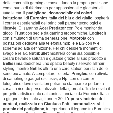
della comunità gaming e consolidando la propria posizione
come punto di riferimento per appassionati e giocatori di
tutte le età. Il
padiglione, riconoscibile dai colori
istituzionali di Euronics Italia del blu e del giallo
, ospiterà
i corner esperienziali dei principali partner tecnologici e
lifestyle.
Ci saranno
Acer Predator
con Pc e monitor da
gioco,
Trust
con sedie da gaming ergonomiche,
Logitech
con simulatori di ultima generazione,
Motorola
con
postazioni dedicate alla telefonia mobile e
LG
con tv e
schermi ad alta definizione. Per chi desidera momenti di
svago e relax,
Nutribullet
mostrerà come sia possibile
creare bevande salutari e gustose grazie al suo prodotto e
Bellissima
dedicherà uno spazio beauty riservato all'hair
styling, mentre
Netflix
offrirà una card station per i fan delle
serie più amate. A completare l'offerta,
Pringles
, con attività
di sampling e gadget esclusivi, e
Hp
, con un corner
fotografico dove i visitatori potranno stampare e portare a
casa un ricordo personalizzato della giornata. Tra le novità il
progetto artistico nato dal contest lanciato da Euronics Italia
a giugno e dedicato agli under 30.
L'opera vincitrice del
contest, realizzata da Gianluca Patti, personalizzerà il
portale del padiglione
, interpretando il legame tra Euronics