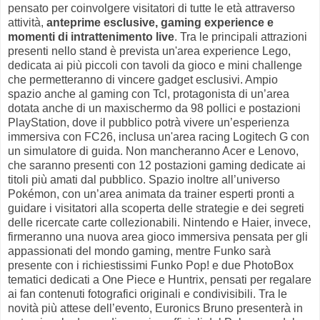
pensato per coinvolgere visitatori di tutte le età attraverso
attività,
anteprime esclusive, gaming experience e
momenti di intrattenimento live
. Tra le principali attrazioni
presenti nello stand è prevista un'area experience Lego,
dedicata ai più piccoli con tavoli da gioco e mini challenge
che permetteranno di vincere gadget esclusivi. Ampio
spazio anche al gaming con Tcl, protagonista di un’area
dotata anche di un maxischermo da 98 pollici e postazioni
PlayStation, dove il pubblico potrà vivere un’esperienza
immersiva con FC26, inclusa un'area racing Logitech G con
un simulatore di guida.
Non mancheranno Acer e Lenovo,
che saranno presenti con 12 postazioni gaming dedicate ai
titoli più amati dal pubblico. Spazio inoltre all’universo
Pokémon, con un’area animata da trainer esperti pronti a
guidare i visitatori alla scoperta delle strategie e dei segreti
delle ricercate carte collezionabili. Nintendo e Haier, invece,
firmeranno una nuova area gioco immersiva pensata per gli
appassionati del mondo gaming, mentre Funko sarà
presente con i richiestissimi Funko Pop! e due PhotoBox
tematici dedicati a One Piece e Huntrix, pensati per regalare
ai fan contenuti fotografici originali e condivisibili. Tra le
novità più attese dell’evento, Euronics Bruno presenterà in