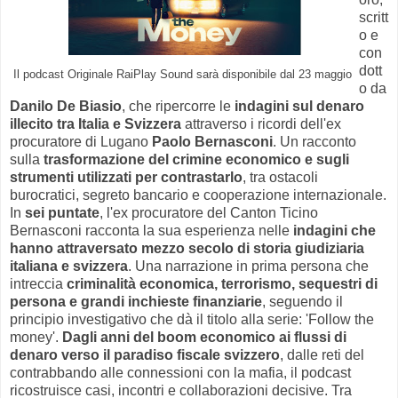
scritt
o e
con
dott
Il podcast Originale RaiPlay Sound sarà disponibile dal 23 maggio
o da
Danilo De Biasio
, che ripercorre le
indagini sul denaro
illecito tra Italia e Svizzera
attraverso i ricordi dell'ex
procuratore di Lugano
Paolo Bernasconi
. Un racconto
sulla
trasformazione del crimine economico e sugli
strumenti utilizzati per contrastarlo
, tra ostacoli
burocratici, segreto bancario e cooperazione internazionale.
In
sei puntate
, l'ex procuratore del Canton Ticino
Bernasconi racconta la sua esperienza nelle
indagini che
hanno attraversato mezzo secolo di storia giudiziaria
italiana e svizzera
. Una narrazione in prima persona che
intreccia
criminalità economica, terrorismo, sequestri di
persona e grandi inchieste finanziarie
, seguendo il
principio investigativo che dà il titolo alla serie: 'Follow the
money'.
Dagli anni del boom economico ai flussi di
denaro verso il paradiso fiscale svizzero
, dalle reti del
contrabbando alle connessioni con la mafia, il podcast
ricostruisce casi, incontri e collaborazioni decisive. Tra