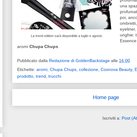
profumat
una spaz
profumat
poi, anco
ombretti,
eyeliner,
unghie: t
La trend edition sarà disponibile a luglio e agosto
Essence
aromi
Chupa Chups
.
Pubblicato dalla
Redazione di GoldenBackstage
alle
16:00
Etichette:
aromi
,
Chupa Chups
,
collezione
,
Cosnova Beauty
,
E
prodotto
,
trend
,
trucchi
Home page
Iscriviti a:
Post (A