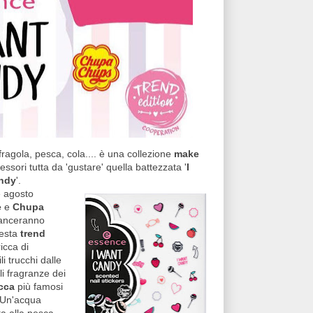
 fragola, pesca, cola.... è una collezione
make
ssori tutta da 'gustare' quella battezzata '
I
ndy
'.
e agosto
e
e
Chupa
anceranno
uesta
trend
icca di
li trucchi dalle
ili fragranze dei
cca
più famosi
 Un'acqua