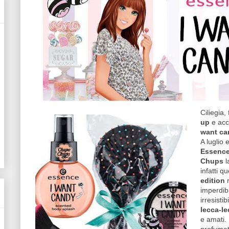
Ciliegia,
up
e acce
want ca
A luglio 
Essenc
Chups
l
infatti q
edition
r
imperdibi
irresistib
lecca-le
e amati.