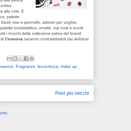
a alla pesca,
zolina
a alla cola. E
ra, palette
 blush viso e pennello, adesivi per unghie,
 palette lucidalabbra, smalto, top coat e scrub
utti i trucchi della collezione estiva del brand
 di
Cosnova
saranno contraddistinti dai deliziosi
ssence
,
Fragranze
,
lecca-lecca
,
make up
,
Post più vecchi
tom)