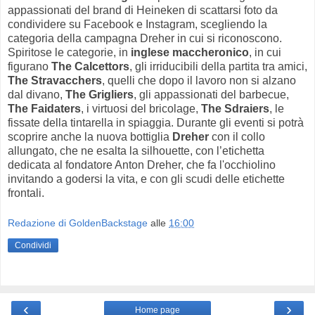
appassionati del brand di Heineken di scattarsi foto da
condividere su Facebook e Instagram, scegliendo la
categoria della campagna Dreher in cui si riconoscono.
Spiritose le categorie, in
inglese maccheronico
, in cui
figurano
The Calcettors
, gli irriducibili della partita tra amici,
The Stravacchers
, quelli che dopo il lavoro non si alzano
dal divano,
The Grigliers
, gli appassionati del barbecue,
The Faidaters
, i virtuosi del bricolage,
The Sdraiers
, le
fissate della tintarella in spiaggia. Durante gli eventi si potrà
scoprire anche la nuova bottiglia
Dreher
con il collo
allungato, che ne esalta la silhouette, con l’etichetta
dedicata al fondatore Anton Dreher, che fa l'occhiolino
invitando a godersi la vita, e con gli scudi delle etichette
frontali.
Redazione di GoldenBackstage
alle
16:00
Condividi
‹
›
Home page