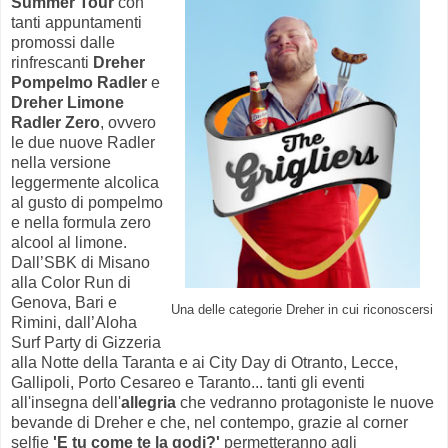
Summer Tour
con
tanti appuntamenti
promossi dalle
rinfrescanti
Dreher
Pompelmo Radler
e
Dreher Limone
Radler Zero
, ovvero
le due nuove Radler
nella versione
leggermente alcolica
al gusto di pompelmo
e nella formula zero
alcool al limone.
Dall’SBK di Misano
alla Color Run di
Genova, Bari e
Una delle categorie Dreher in cui riconoscersi
Rimini, dall’Aloha
Surf Party di Gizzeria
alla Notte della Taranta e ai City Day di Otranto, Lecce,
Gallipoli, Porto Cesareo e Taranto... tanti gli eventi
all'insegna dell'
allegria
che vedranno protagoniste le nuove
bevande di Dreher e che, nel contempo, grazie al corner
selfie
'E tu come te la godi?'
permetteranno agli