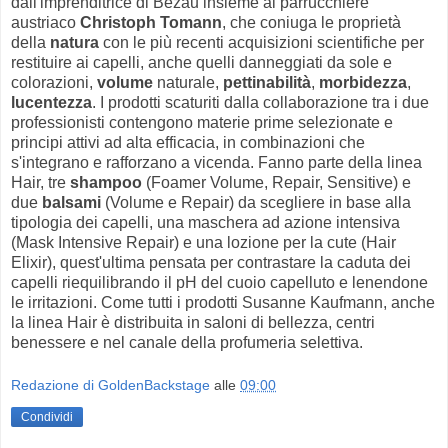
dall'imprenditrice di Bezau insieme al parrucchiere
austriaco
Christoph Tomann
, che coniuga le proprietà
della
natura
con le più recenti acquisizioni scientifiche per
restituire ai capelli, anche quelli danneggiati da sole e
colorazioni,
volume
naturale,
pettinabilità
,
morbidezza
,
lucentezza
. I prodotti scaturiti dalla collaborazione tra i due
professionisti contengono materie prime selezionate e
principi attivi ad alta efficacia, in combinazioni che
s'integrano e rafforzano a vicenda. Fanno parte della linea
Hair, tre
shampoo
(Foamer Volume, Repair, Sensitive) e
due
balsami
(Volume e Repair) da scegliere in base alla
tipologia dei capelli, una maschera ad azione intensiva
(Mask Intensive Repair) e una lozione per la cute (Hair
Elixir), quest'ultima pensata per contrastare la caduta dei
capelli riequilibrando il pH del cuoio capelluto e lenendone
le irritazioni. Come tutti i prodotti Susanne Kaufmann, anche
la linea Hair è distribuita in saloni di bellezza, centri
benessere e nel canale della profumeria selettiva.
Redazione di GoldenBackstage
alle
09:00
Condividi