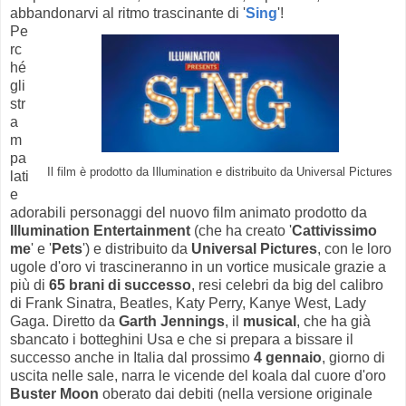
abbandonarvi al ritmo trascinante di '
Sing
'!
Pe
rc
hé
gli
str
a
m
pa
Il film è prodotto da Illumination e distribuito da Universal Pictures
lati
e
adorabili personaggi del nuovo film animato prodotto da
Illumination Entertainment
(che ha creato '
Cattivissimo
me
' e '
Pets
') e distribuito da
Universal Pictures
, con le loro
ugole d'oro vi trascineranno in un vortice musicale grazie a
più di
65 brani di successo
, resi celebri da big del calibro
di Frank Sinatra, Beatles, Katy Perry, Kanye West, Lady
Gaga.
Diretto da
Garth Jennings
, il
musical
,
che ha già
sbancato i botteghini Usa e che si prepara a bissare il
successo anche in Italia dal prossimo
4 gennaio
, giorno di
uscita nelle sale, narra le vicende del koala
dal cuore d'oro
Buster Moon
oberato dai debiti (nella versione originale