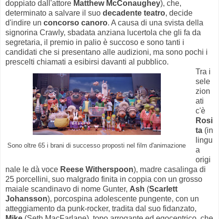
doppiato dall'attore
Matthew McConaughey
), che,
determinato a salvare il suo
decadente teatro
, decide
d'indire un
concorso canoro
. A causa di una svista della
signorina Crawly, sbadata anziana lucertola che gli fa da
segretaria, il premio in palio è succoso e sono tanti i
candidati che si presentano alle audizioni, ma sono pochi i
prescelti chiamati a esibirsi davanti al pubblico.
Tra i
sele
zion
ati
c'è
Rosi
ta
(in
lingu
Sono oltre 65 i brani di successo proposti nel film d'animazione
a
origi
nale le dà voce
Reese Witherspoon
), madre casalinga di
25 porcellini, suo malgrado finita in coppia con un grosso
maiale scandinavo di nome Gunter,
Ash
(
Scarlett
Johansson
), porcospina adolescente pungente, con un
atteggiamento da punk-rocker, tradita dal suo fidanzato,
Mike
(Seth MacFarlane), topo arrogante ed egocentrico, che