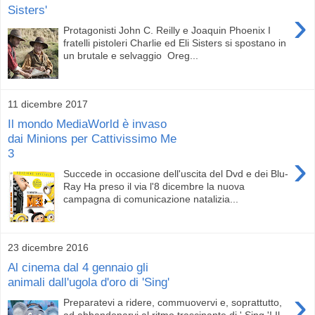
Sisters'
›
Protagonisti John C. Reilly e Joaquin Phoenix I
fratelli pistoleri Charlie ed Eli Sisters si spostano in
un brutale e selvaggio Oreg...
11 dicembre 2017
Il mondo MediaWorld è invaso
dai Minions per Cattivissimo Me
3
›
Succede in occasione dell'uscita del Dvd e dei Blu-
Ray Ha preso il via l'8 dicembre la nuova
campagna di comunicazione natalizia...
23 dicembre 2016
Al cinema dal 4 gennaio gli
animali dall'ugola d'oro di 'Sing'
›
Preparatevi a ridere, commuovervi e, soprattutto,
ad abbandonarvi al ritmo trascinante di ' Sing '! Il