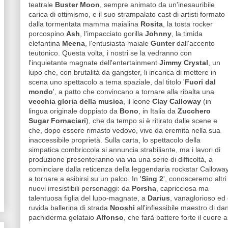
teatrale
Buster Moon
, sempre animato da un'inesauribile
carica di ottimismo, e il suo strampalato cast di artisti formato
dalla tormentata mamma maialina
Rosita
, la tosta rocker
porcospino
Ash
, l'impacciato gorilla
Johnny
, la timida
elefantina
Meena
, l'entusiasta maiale
Gunter
dall'accento
teutonico. Questa volta, i nostri se la vedranno con
l'inquietante magnate dell'entertainment
Jimmy Crystal
, un
lupo che, con brutalità da gangster, li incarica di mettere in
scena uno spettacolo a tema spaziale, dal titolo '
Fuori dal
mondo
', a patto che convincano a tornare alla ribalta una
vecchia gloria della musica
, il leone
Clay Calloway
(in
lingua originale doppiato da
Bono
, in Italia da
Zucchero
Sugar Fornaciari
), che da tempo si è ritirato dalle scene e
che, dopo essere rimasto vedovo, vive da eremita nella sua
inaccessibile proprietà. Sulla carta, lo spettacolo della
simpatica combriccola si annuncia strabiliante, ma i lavori di
produzione presenteranno via via una serie di difficoltà, a
cominciare dalla reticenza della leggendaria rockstar Callowa
a tornare a esibirsi su un palco. In '
Sing 2
', conosceremo altri
nuovi irresistibili personaggi: da
Porsha
, capricciosa ma
talentuosa figlia del lupo-magnate, a
Darius
, vanaglorioso ed e
ruvida ballerina di strada
Nooshi
all'inflessibile maestro di d
pachiderma gelataio
Alfonso
, che farà battere forte il cuore