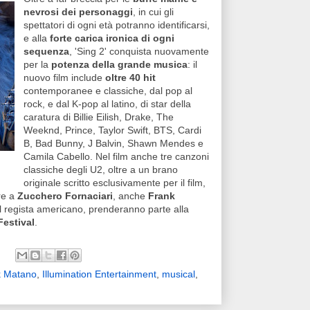
nevrosi dei personaggi
, in cui gli
spettatori di ogni età potranno identificarsi,
e alla
forte carica ironica di ogni
sequenza
, 'Sing 2' conquista nuovamente
per la
potenza della grande musica
: il
nuovo film include
oltre 40 hit
contemporanee e classiche, dal pop al
rock, e dal K-pop al latino, di star della
caratura di Billie Eilish, Drake, The
Weeknd, Prince, Taylor Swift, BTS, Cardi
B, Bad Bunny, J Balvin, Shawn Mendes e
Camila Cabello. Nel film anche tre canzoni
classiche degli U2, oltre a un brano
originale scritto esclusivamente per il film,
tre a
Zucchero Fornaciari
, anche
Frank
al regista americano, prenderanno parte alla
Festival
.
k Matano
,
Illumination Entertainment
,
musical
,