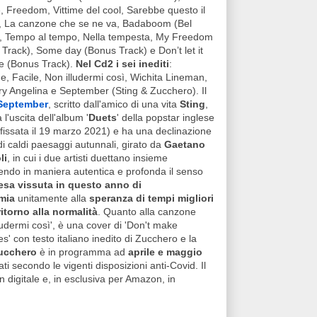
, Freedom, Vittime del cool, Sarebbe questo il
 La canzone che se ne va, Badaboom (Bel
, Tempo al tempo, Nella tempesta, My Freedom
Track), Some day (Bonus Track) e Don’t let it
e (Bonus Track).
Nel Cd2 i sei inediti
:
, Facile, Non illudermi così, Wichita Lineman,
ry Angelina e September (Sting & Zucchero). Il
September
, scritto dall'amico di una vita
Sting
,
 l'uscita dell'album '
Duets
' della popstar inglese
 fissata il 19 marzo 2021) e ha una declinazione
i caldi paesaggi autunnali, girato da
Gaetano
li
, in cui i due artisti duettano insieme
ndo in maniera autentica e profonda il senso
esa vissuta in questo anno di
mia
unitamente alla
speranza di tempi migliori
ritorno alla normalità
. Quanto alla canzone
ludermi così', è una cover di 'Don't make
s' con testo italiano inedito di Zucchero e la
Zucchero
è in programma ad
aprile e maggio
 secondo le vigenti disposizioni anti-Covid. Il
n digitale e, in esclusiva per Amazon, in