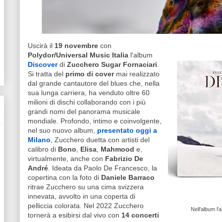
Uscirà il
19 novembre
con
Polydor/Universal Music Italia
l'album
Discover
di
Zucchero Sugar Fornaciari
.
Si tratta del
primo di cover
mai realizzato
dal grande cantautore del blues che, nella
sua lunga carriera, ha venduto oltre 60
milioni di dischi collaborando con i più
grandi nomi del panorama musicale
mondiale. Profondo, intimo e coinvolgente,
nel suo nuovo album,
presentato oggi a
Milano
, Zucchero duetta con artisti del
calibro di
Bono
,
Elisa
,
Mahmood
e,
virtualmente, anche con
Fabrizio De
André
. Ideata da Paolo De Francesco, la
copertina con la foto di
Daniele Barraco
ritrae Zucchero su una cima svizzera
innevata, avvolto in una coperta di
pelliccia colorata. Nel 2022 Zucchero
Nell'album l
tornerà a esibirsi dal vivo con
14 concerti