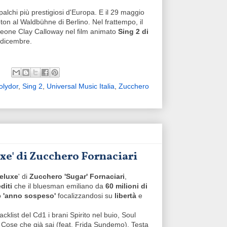
 palchi più prestigiosi d'Europa. E il 29 maggio
on al Waldbühne di Berlino. Nel frattempo, il
leone Clay Calloway nel film animato
Sing 2 di
 dicembre.
olydor
,
Sing 2
,
Universal Music Italia
,
Zucchero
uxe' di Zucchero Fornaciari
eluxe
' di
Zucchero 'Sugar' Fornaciari
,
diti
che il bluesman emiliano da
60 milioni di
o
'anno sospeso'
focalizzandosi su
libertà
e
racklist del Cd1 i brani Spirito nel buio, Soul
Cose che già sai (feat. Frida Sundemo), Testa