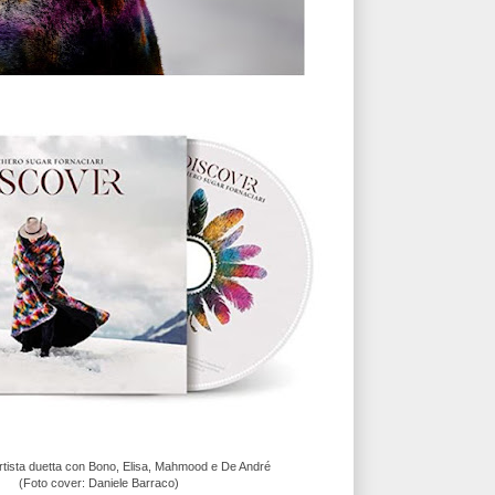
'artista duetta con Bono, Elisa, Mahmood e De André
(Foto cover: Daniele Barraco)