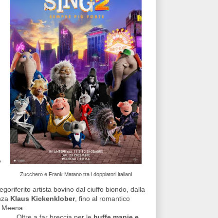
y
Zucchero e Frank Matano tra i doppiatori italiani
goriferito artista bovino dal ciuffo biondo, dalla
anza
Klaus Kickenklober
, fino al romantico
 a Meena.
Oltre a far breccia per le
buffe manie e