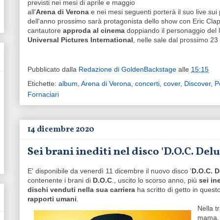
previsti nei mesi di aprile e maggio
all'
Arena di Verona
e nei mesi seguenti porterà il suo live sui
dell'anno prossimo sarà protagonista dello show con Eric Clapt
cantautore
approda al cinema
doppiando il personaggio del 
Universal Pictures International
, nelle sale dal prossimo 23
Pubblicato dalla
Redazione di GoldenBackstage
alle
15:15
Etichette:
album
,
Arena di Verona
,
concerti
,
cover
,
Discover
,
P
Fornaciari
14 dicembre 2020
Sei brani inediti nel disco 'D.O.C. Del
E' disponibile da venerdì 11 dicembre il nuovo disco '
D.O.C. D
contenente i brani di
D.O.C
., uscito lo scorso anno, più
sei ine
dischi venduti nella sua carriera
ha scritto di getto in quest
rapporti umani
.
Nella t
mama, 