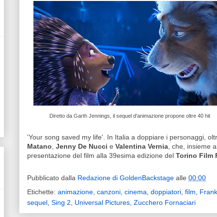
Diretto da Garth Jennings, il sequel d'animazione propone oltre 40 hit
'Your song saved my life'. In Italia a doppiare i personaggi, ol
Matano
,
Jenny De Nucci
e
Valentina Vernia
, che, insieme 
presentazione del film alla 39esima edizione del
Torino Film 
Pubblicato dalla
Redazione di GoldenBackstage
alle
00:00
Etichette:
animazione
,
canzoni
,
cinema
,
doppiatori
,
film
,
Fran
sequel
,
Sing 2
,
Universal Pictures
,
Zucchero Fornaciari