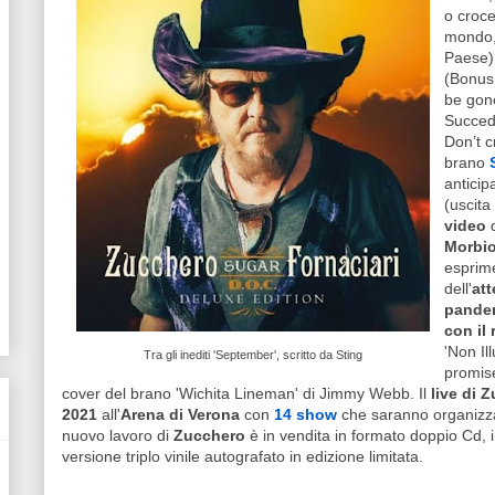
o croce
mondo,
Paese)
(Bonus 
be gon
Succede
Don’t c
brano
anticipa
(uscita
video
d
Morbio
esprime
dell'
att
pande
con il 
'Non Il
Tra gli inediti 'September', scritto da Sting
promise
cover del brano 'Wichita Lineman' di Jimmy Webb. Il
live di 
2021
all'
Arena di Verona
con
14 show
che saranno organizzati
nuovo lavoro di
Zucchero
è in vendita in formato doppio Cd, i
versione triplo vinile autografato in edizione limitata.