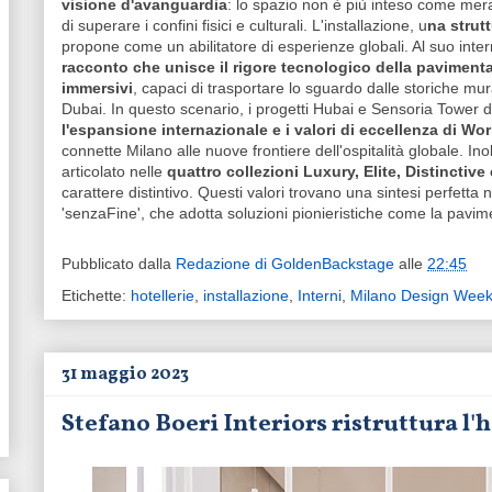
visione d'avanguardia
: lo spazio non è più inteso come me
di superare i confini fisici e culturali. L'installazione, u
na strutt
propone come un abilitatore di esperienze globali. Al suo intern
racconto che unisce il rigore tecnologico della pavimenta
immersivi
, capaci di trasportare lo sguardo dalle storiche mura
Dubai. In questo scenario, i progetti Hubai e Sensoria Tower d
l'espansione internazionale e i valori di eccellenza di Wo
connette Milano alle nuove frontiere dell'ospitalità globale. Inoltr
articolato nelle
quattro collezioni Luxury, Elite, Distinctive
carattere distintivo. Questi valori trovano una sintesi perfetta n
'senzaFine', che adotta soluzioni pionieristiche come la pavime
Pubblicato dalla
Redazione di GoldenBackstage
alle
22:45
Etichette:
hotellerie
,
installazione
,
Interni
,
Milano Design Wee
31 maggio 2023
Stefano Boeri Interiors ristruttura l'