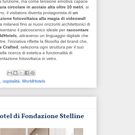
ra funzione, ma come tensione emotiva capace
ura circolare in acciaio alta oltre 10 metri
, si
o, il visitatore diventa protagonista di
un
zione fotovoltaica alla magia di videowall
 milanesi fino ai nuovi orizzonti architettonici di
iventano il palcoscenico ideale per
raccontare
rldHotels
, attraverso un linguaggio digitale che
e, l'iniziativa riflette la filosofia del brand che,
 e Crafted
, seleziona ogni struttura per il suo
ella ricerca di estetica e funzionalità di
ntazione fotovoltaica in vetro.
k
,
ospitalità
,
WorldHotels
hotel di Fondazione Stelline