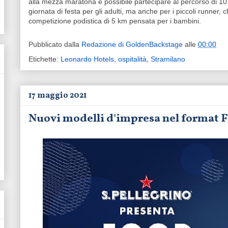
alla mezza maratona è possibile partecipare al percorso di 
giornata di festa per gli adulti, ma anche per i piccoli runner,
competizione podistica di 5 km pensata per i bambini.
Pubblicato dalla
Redazione di GoldenBackstage
alle
00:00
Etichette:
Leonardo Hotels
,
ospitalità
,
Stramilano
17 maggio 2021
Nuovi modelli d'impresa nel format F