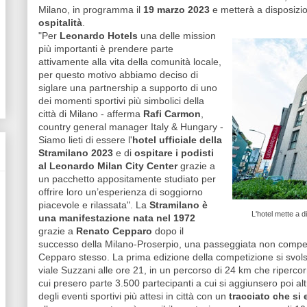
Milano, in programma il
19 marzo 2023
e metterà a disposizio
ospitalità
.
"Per
Leonardo Hotels
una delle mission
più importanti è prendere parte
attivamente alla vita della comunità locale,
per questo motivo abbiamo deciso di
siglare una partnership a supporto di uno
dei momenti sportivi più simbolici della
città di Milano - afferma
Rafi Carmon
,
country general manager Italy & Hungary -
Siamo lieti di essere l'
hotel ufficiale della
Stramilano 2023
e di
ospitare i podisti
al Leonardo Milan City Center
grazie a
un pacchetto appositamente studiato per
offrire loro un’esperienza di soggiorno
piacevole e rilassata". La
Stramilano è
L'hotel mette a d
una manifestazione nata nel 1972
grazie a
Renato Cepparo
dopo il
successo della Milano-Proserpio, una passeggiata non competi
Cepparo stesso. La prima edizione della competizione si svo
viale Suzzani alle ore 21, in un percorso di 24 km che ripercor
cui presero parte 3.500 partecipanti a cui si aggiunsero poi a
degli eventi sportivi più attesi in città con un
tracciato che si