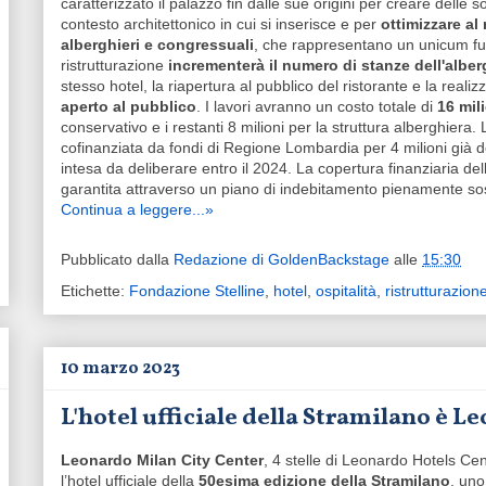
caratterizzato il palazzo fin dalle sue origini per creare delle s
contesto architettonico in cui si inserisce e per
ottimizzare al
alberghieri e congressuali
, che rappresentano un unicum funz
ristrutturazione
incrementerà il numero di stanze dell'albe
stesso hotel, la riapertura al pubblico del ristorante e la real
aperto al pubblico
. I lavori avranno un costo totale di
16 mil
conservativo e i restanti 8 milioni per la struttura alberghiera. 
cofinanziata da fondi di Regione Lombardia per 4 milioni già deli
intesa da deliberare entro il 2024. La copertura finanziaria del
garantita attraverso un piano di indebitamento pienamente sost
Continua a leggere...»
Pubblicato dalla
Redazione di GoldenBackstage
alle
15:30
Etichette:
Fondazione Stelline
,
hotel
,
ospitalità
,
ristrutturazion
10 marzo 2023
L'hotel ufficiale della Stramilano è 
Leonardo Milan City Center
, 4 stelle di Leonardo Hotels Ce
l’hotel ufficiale della
50esima edizione della Stramilano
, uno