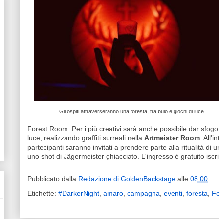
Gli ospiti attraverseranno una foresta, tra buio e giochi di luce
Forest Room. Per i più creativi sarà anche possibile dar sfogo
luce, realizzando graffiti surreali nella
Artmeister Room
. All'
partecipanti saranno invitati a prendere parte alla ritualità di u
uno shot di Jägermeister ghiacciato. L'ingresso è gratuito iscri
Pubblicato dalla
Redazione di GoldenBackstage
alle
08:00
Etichette:
#DarkerNight
,
amaro
,
campagna
,
eventi
,
foresta
,
Fo