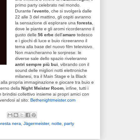
primo party celebrato nel mondo.
Durante l'
evento
, che si svolgerà dalle
22 alle 3 del mattino, gli ospiti avranno
la sensazione di esplorare una
foresta
,
dove le piante e gli aromi ricorderanno il
gusto delle
56 erbe
dell'
amaro
tedesco
e i giochi di luce e buio ricreeranno il
tema alla base del nuovo film televisivo.
Non mancheranno le sorprese: le
diverse sale dello spazio riveleranno
antri sempre più bui
, vibrando con il
sound delle migliori notti elettroniche
milanesi, tra il Main Stage e la Black
 alla propria immaginazione e giocare tra buio e
interno della
Night Meister Room
, infine, tutti i
n brindisi collettivo insieme ai propri amici con
vendosi al sito:
Bethenightmeister.com
resta nera
,
Jägermeister
,
notte
,
party