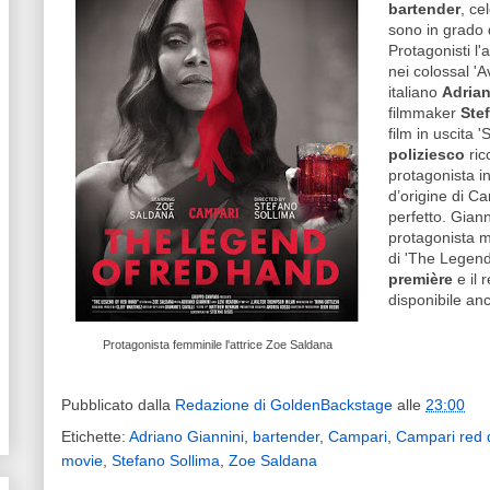
bartender
, ce
sono in grado d
Protagonisti l'
nei colossal 'A
italiano
Adrian
filmmaker
Ste
film in uscita 
poliziesco
ric
protagonista i
d’origine di Ca
perfetto. Giann
protagonista ma
di 'The Legend
première
e il 
disponibile an
Protagonista femminile l'attrice Zoe Saldana
Pubblicato dalla
Redazione di GoldenBackstage
alle
23:00
Etichette:
Adriano Giannini
,
bartender
,
Campari
,
Campari red d
movie
,
Stefano Sollima
,
Zoe Saldana