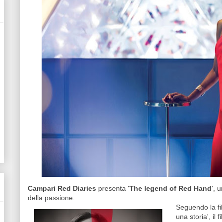
Campari Red Diaries
presenta '
The legend of Red Hand
', 
della passione.
Seguendo la fi
una storia', il 