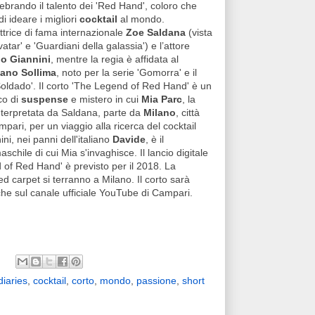
lebrando il talento dei 'Red Hand', coloro che
i ideare i migliori
cocktail
al mondo.
attrice di fama internazionale
Zoe Saldana
(vista
vatar' e 'Guardiani della galassia') e l’attore
o Giannini
, mentre la regia è affidata al
fano Sollima
, noto per la serie 'Gomorra' e il
'Soldado'. Il corto 'The Legend of Red Hand' è un
co di
suspense
e mistero in cui
Mia Parc
, la
nterpretata da Saldana, parte da
Milano
, città
mpari, per un viaggio alla ricerca del cocktail
ini, nei panni dell'italiano
Davide
, è il
schile di cui Mia s'invaghisce. Il lancio digitale
 of Red Hand' è previsto per il 2018. La
red carpet si terranno a Milano. Il corto sarà
che sul canale ufficiale YouTube di Campari.
iaries
,
cocktail
,
corto
,
mondo
,
passione
,
short