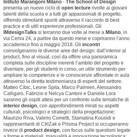
Istituto Marangoni Milano
-
The School of Design
presenta un nuovo ciclo di
open lecture
rivolte ai giovani
talenti della scuola e a tutti gli appassionati di progetto,
offrendo stimolanti spunti attraverso il racconto di best
practice e di utili esperienze professionali. Gli
IMdesignTalks
si terranno due volte al mese a
Milano
, in
via Cerva 24, a partire da questo mese e copriranno l'anno
accademico fino a maggio 2018. Gli
incontri
coinvolgeranno le diverse aree del design: dall’interior al
product, fino al visual, così da offrire una panoramica
completa sulle discipline inerenti l’ambito del progetto e
diventare, per gli studenti in corso, un utile strumento per
ampliare le competenze e le conoscenze affrontate in aula
attraverso la diretta testimonianza di esperti del settore.
Matteo Cibic, Leone Spita, Marco Palmieri, Alessandro
Calligaro, Fabrizio e Nelcya Cantoni e Daniele Lora
saranno gli ospiti attesi per un confronto sulle tematiche di
interior design
, con approfondimenti mirati su aspetti
culturali, psicologici e strategici della progettazione;
Maurizio Riva, Valerio Cometti, Stamatina Kousidi e
rappresentanti di CtrlZak e Prisma Project si occuperanno
invece di
product design
, con focus sulle questioni legate
a forme e materiali, manualità e innovazione tecnologica;