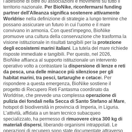
l'adesione di oltre 80 associazioni e movimenti su tutto il
territorio nazionale.
Per BioNike, riconfermarsi funding
partner dell'Alleanza significa sostenere attivamente
Worldris
e nella definizione di strategie a lungo termine che
possano assicurare un futuro in cui l'uomo e il mare
convivano in armonia. Con quest'impegno, BioNike
promuove una cultura della conservazione che trasforma la
visione istituzionale in risultati tangibili per la
protezione
degli ecosistemi marini italiani
. La tutela del mare richiede
risposte immediate e tangibili. Per questo, nel 2026,
BioNike affianca al supporto istituzionale un intervento
operativo volto a contrastare la
dispersione di lenze e reti
da pesca, una delle minacce più silenziose per gli
habitat marini, tra pesci, tartarughe e cetace
i. Per
rispondere a questa emergenza, BioNike sostiene il
progetto di Recupero Reti Fantasma coordinato da
Worldrise, che prevede una complessa
operazione di
pulizia dei fondali nella Secca di Santo Stefano al Mare
,
hotspot di biodiversità in provincia di Imperia, in Liguria.
L’attività, affidata a un team tecnico subacqueo
specializzato, ha permesso di
rimuovere circa 300 kg di
materiali dispersi
, liberando organismi intrappolati. Le
operazioni di recupero sono state documentate attraverso