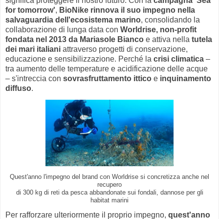
significa proteggere il nostro futuro. Con la
campagna 'Sea
for tomorrow'
,
BioNike rinnova il suo impegno nella
salvaguardia dell'ecosistema marino
, consolidando la
collaborazione di lunga data con
Worldrise, non-profit
fondata nel 2013 da Mariasole Bianco
e attiva nella
tutela
dei mari italiani
attraverso progetti di conservazione,
educazione e sensibilizzazione. Perché la
crisi climatica
–
tra aumento delle temperature e acidificazione delle acque
– s'intreccia con
sovrasfruttamento ittico
e
inquinamento
diffuso
.
Quest'anno l'impegno del brand con Worldrise si concretizza anche nel
recupero
di 300 kg di reti da pesca abbandonate sui fondali, dannose per gli
habitat marini
Per rafforzare ulteriormente il proprio impegno,
quest'anno