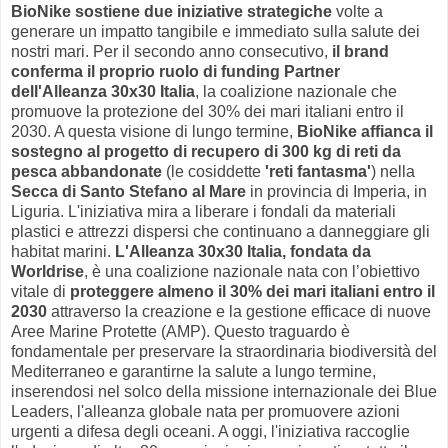
BioNike sostiene due iniziative strategiche
volte a
generare un impatto tangibile e immediato sulla salute dei
nostri mari. Per il secondo anno consecutivo,
il brand
conferma il proprio ruolo di funding Partner
dell'Alleanza 30x30 Italia
, la coalizione nazionale che
promuove la protezione del 30% dei mari italiani entro il
2030. A questa visione di lungo termine,
BioNike affianca il
sostegno al progetto di recupero di 300 kg di reti da
pesca abbandonate
(le cosiddette
'reti fantasma'
) nella
Secca di Santo Stefano al Mare
in provincia di Imperia, in
Liguria. L'iniziativa mira a liberare i fondali da materiali
plastici e attrezzi dispersi che continuano a danneggiare gli
habitat marini.
L'Alleanza 30x30 Italia, fondata da
Worldrise
, è una coalizione nazionale nata con l’obiettivo
vitale di
proteggere almeno il 30% dei mari italiani entro il
2030
attraverso la creazione e la gestione efficace di nuove
Aree Marine Protette (AMP). Questo traguardo è
fondamentale per preservare la straordinaria biodiversità del
Mediterraneo e garantirne la salute a lungo termine,
inserendosi nel solco della missione internazionale dei Blue
Leaders, l'alleanza globale nata per promuovere azioni
urgenti a difesa degli oceani. A oggi, l'iniziativa raccoglie