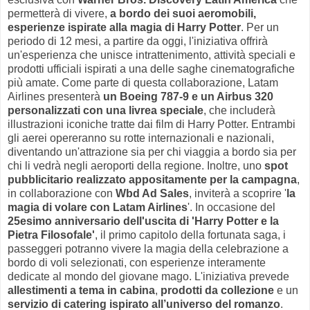
permetterà di vivere,
a bordo dei suoi aeromobili,
esperienze ispirate alla magia di Harry Potter
. Per un
periodo di 12 mesi, a partire da oggi, l'iniziativa offrirà
un'esperienza che unisce intrattenimento, attività speciali e
prodotti ufficiali ispirati a una delle saghe cinematografiche
più amate. Come parte di questa collaborazione, Latam
Airlines presenterà
un Boeing 787-9 e un Airbus 320
personalizzati con una livrea speciale
, che includerà
illustrazioni iconiche tratte dai film di Harry Potter. Entrambi
gli aerei opereranno su rotte internazionali e nazionali,
diventando un'attrazione sia per chi viaggia a bordo sia per
chi li vedrà negli aeroporti della regione. Inoltre, uno
spot
pubblicitario realizzato appositamente per la campagna
,
in collaborazione con
Wbd Ad Sales
, inviterà a scoprire '
la
magia di volare con Latam Airlines
'. In occasione del
25esimo anniversario dell'uscita di 'Harry Potter e la
Pietra Filosofale'
, il primo capitolo della fortunata saga, i
passeggeri potranno vivere la magia della celebrazione a
bordo di voli selezionati, con esperienze interamente
dedicate al mondo del giovane mago. L'iniziativa prevede
allestimenti a tema in cabina
,
prodotti da collezione
e un
servizio di catering ispirato all’universo del romanzo
.