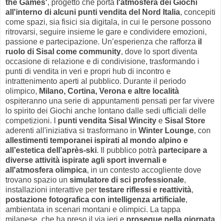
the Games'
, progetto che porta
l'atmosfera dei Giochi
all'interno di alcuni punti vendita del Nord Italia
, concepiti
come spazi, sia fisici sia digitala, in cui le persone possono
ritrovarsi, seguire insieme le gare e condividere emozioni,
passione e partecipazione. Un’esperienza che rafforza
il
ruolo di Sisal come community
, dove lo sport diventa
occasione di relazione e di condivisione, trasformando i
punti di vendita in veri e propri hub di incontro e
intrattenimento aperti al pubblico. Durante il periodo
olimpico,
Milano, Cortina, Verona e altre località
ospiteranno una serie di appuntamenti pensati per far vivere
lo spirito dei Giochi anche lontano dalle sedi ufficiali delle
competizioni. I
punti vendita Sisal Wincity
e
Sisal Store
aderenti all'iniziativa si trasformano in
Winter Lounge
, con
allestimenti temporanei ispirati al mondo alpino e
all’estetica dell’après-ski
. Il pubblico potrà
partecipare a
diverse attività ispirate agli sport invernali e
all'atmosfera olimpica
, in un contesto accogliente dove
trovano spazio un
simulatore di sci professionale
,
installazioni interattive per
testare riflessi e reattività
,
postazione fotografica con intelligenza artificiale
,
ambientata in scenari montani e olimpici. La tappa
milanese, che ha preso il via ieri e
prosegue nella giornata