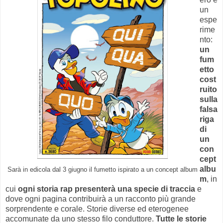
un
espe
rime
nto:
un
fum
etto
cost
ruito
sulla
falsa
riga
di
un
con
cept
albu
Sarà in edicola dal 3 giugno il fumetto ispirato a un concept album
m
, in
cui
ogni storia rap presenterà una specie di traccia
e
dove ogni pagina contribuirà a un racconto più grande
sorprendente e corale. Storie diverse ed eterogenee
accomunate da uno stesso filo conduttore.
Tutte le storie