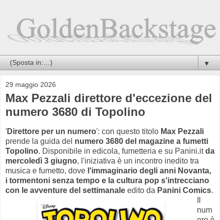
▼
29 maggio 2026
Max Pezzali direttore d'eccezione del
numero 3680 di Topolino
'
Direttore per un numero
': con questo titolo
Max Pezzali
prende la guida del
numero 3680 del magazine a fumetti
Topolino
. Disponibile in edicola, fumetteria e su Panini.it
da
mercoledì 3 giugno
, l'iniziativa è un incontro inedito tra
musica e fumetto, dove
l'immaginario degli anni Novanta,
i tormentoni senza tempo e la cultura pop s'intrecciano
con le avventure del settimanale
edito da
Panini Comics
.
Il
num
ero è