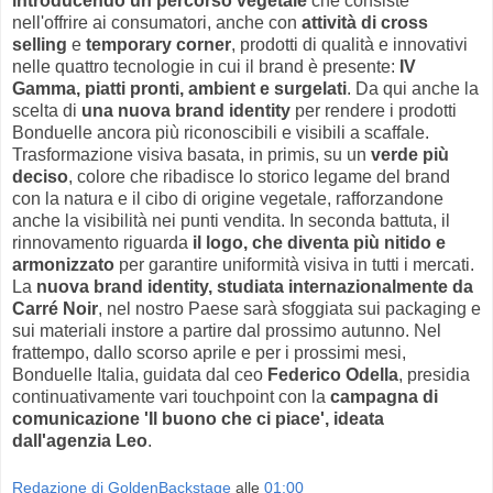
introducendo un percorso vegetale
che consiste
nell'offrire ai consumatori, anche con
attività di cross
selling
e
temporary corner
, prodotti di qualità e innovativi
nelle quattro tecnologie in cui il brand è presente:
IV
Gamma, piatti pronti, ambient e surgelati
. Da qui anche la
scelta di
una nuova brand identity
per rendere i prodotti
Bonduelle ancora più riconoscibili e visibili a scaffale.
Trasformazione visiva basata, in primis, su un
verde più
deciso
, colore che ribadisce lo storico legame del brand
con la natura e il cibo di origine vegetale, rafforzandone
anche la visibilità nei punti vendita. In seconda battuta, il
rinnovamento riguarda
il logo, che diventa più nitido e
armonizzato
per garantire uniformità visiva in tutti i mercati.
La
nuova brand identity, studiata internazionalmente da
Carré Noir
, nel nostro Paese sarà sfoggiata sui packaging e
sui materiali instore a partire dal prossimo autunno. Nel
frattempo, dallo scorso aprile e per i prossimi mesi,
Bonduelle Italia, guidata dal ceo
Federico Odella
, presidia
continuativamente vari touchpoint con la
campagna di
comunicazione 'Il buono che ci piace', ideata
dall'agenzia Leo
.
Redazione di GoldenBackstage
alle
01:00