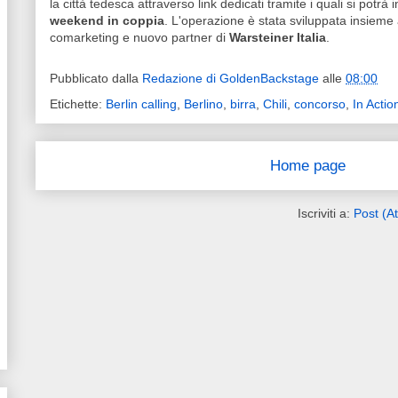
la città tedesca attraverso link dedicati tramite i quali si potrà i
weekend in coppia
. L'operazione è stata sviluppata insieme
comarketing e nuovo partner di
Warsteiner Italia
.
Pubblicato dalla
Redazione di GoldenBackstage
alle
08:00
Etichette:
Berlin calling
,
Berlino
,
birra
,
Chili
,
concorso
,
In Actio
Home page
Iscriviti a:
Post (A