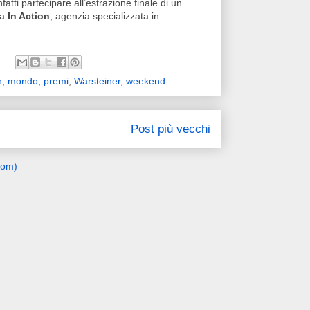
nfatti partecipare all’estrazione finale di un
 a
In Action
, agenzia specializzata in
n
,
mondo
,
premi
,
Warsteiner
,
weekend
Post più vecchi
tom)