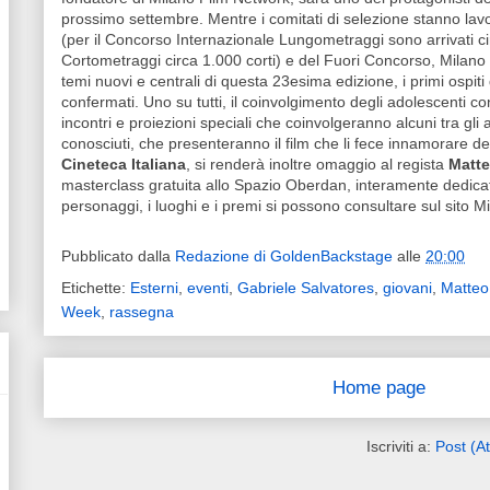
prossimo settembre. Mentre i comitati di selezione stanno lavo
(per il Concorso Internazionale Lungometraggi sono arrivati ci
Cortometraggi circa 1.000 corti) e del Fuori Concorso, Milano
temi nuovi e centrali di questa 23esima edizione, i primi ospiti di
confermati. Uno su tutti, il coinvolgimento degli adolescenti co
incontri e proiezioni speciali che coinvolgeranno alcuni tra gli ar
conosciuti, che presenteranno
il film che li fece innamorare d
Cineteca Italiana
, si renderà inoltre omaggio al regista
Matte
masterclass gratuita allo Spazio Oberdan, interamente dedicata 
personaggi, i luoghi e i premi si possono consultare sul sito Mil
Pubblicato dalla
Redazione di GoldenBackstage
alle
20:00
Etichette:
Esterni
,
eventi
,
Gabriele Salvatores
,
giovani
,
Matteo
Week
,
rassegna
Home page
Iscriviti a:
Post (A