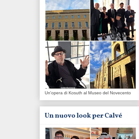
Un'opera di Kosuth al Museo del Novecento
Un nuovo look per Calvé