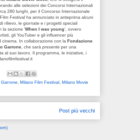
rando alle selezioni dei Concorsi Internazionali
rca 280 lunghi, per il Concorso Internazionale
 Film Festival ha annunciato in anteprima alcuni
 rilievo, le giornate e i progetti speciali
n la sezione '
When I was young
', ovvero
tisti, gli YouTuber e gli influencer più
el cinema. In collaborazione con la
Fondazione
o Garrone
, che sarà presente per una
al suo lavoro. Il programma, le iniziative, i
anofilmfestival.it
 Garrone
,
Milano Film Festival
,
Milano Movie
Post più vecchi
tom)