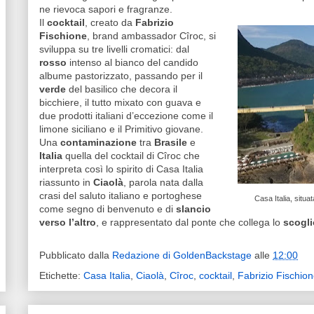
ne rievoca sapori e fragranze.
Il
cocktail
, creato da
Fabrizio
Fischione
, brand ambassador Cîroc, si
sviluppa su tre livelli cromatici: dal
rosso
intenso al bianco del candido
albume pastorizzato, passando per il
verde
del basilico che decora il
bicchiere, il tutto mixato con guava e
due prodotti italiani d’eccezione come il
limone siciliano e il Primitivo giovane.
Una
contaminazione
tra
Brasile
e
Italia
quella del cocktail di Cîroc che
interpreta così lo spirito di Casa Italia
riassunto in
Ciaolà
, parola nata dalla
crasi del saluto italiano e portoghese
Casa Italia, situa
come segno di benvenuto e di
slancio
verso l’altro
, e rappresentato dal ponte che collega lo
scogl
Pubblicato dalla
Redazione di GoldenBackstage
alle
12:00
Etichette:
Casa Italia
,
Ciaolà
,
Cîroc
,
cocktail
,
Fabrizio Fischio