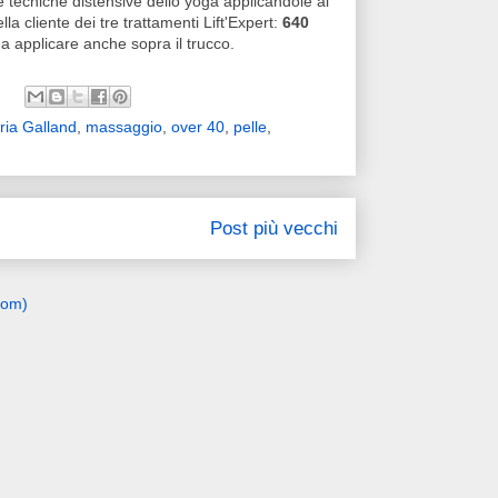
le tecniche distensive dello yoga applicandole al
la cliente dei tre trattamenti Lift'Expert:
640
da applicare anche sopra il trucco.
ria Galland
,
massaggio
,
over 40
,
pelle
,
Post più vecchi
tom)