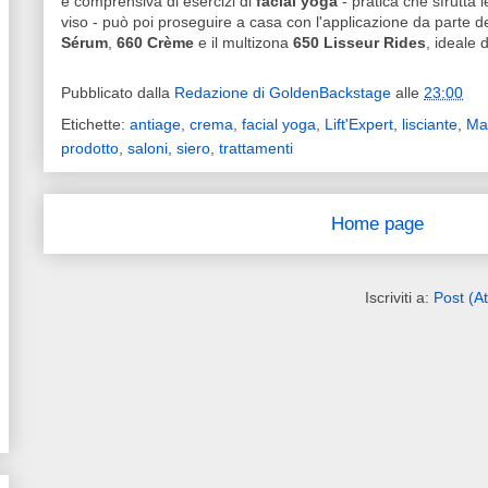
e comprensiva di esercizi di
facial yoga
- pratica che sfrutta 
viso - può poi proseguire a casa con l'applicazione da parte del
Sérum
,
660 Crème
e il multizona
650 Lisseur Rides
, ideale 
Pubblicato dalla
Redazione di GoldenBackstage
alle
23:00
Etichette:
antiage
,
crema
,
facial yoga
,
Lift'Expert
,
lisciante
,
Ma
prodotto
,
saloni
,
siero
,
trattamenti
Home page
Iscriviti a:
Post (A