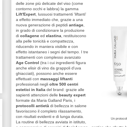
delle zone più delicate del viso (come
contorno occhi e labbra) la gamma
Lift'Expert
, lussuosi trattamenti 'liftanti'
a effetto immediato che, grazie a una
nuova generazione di peptidi
antiage
,
in grado di condizionare la produzione
di
collagene
ed
elastina
, restituiscono
alla pelle tonicità e compattezza,
riducendo in maniera visibile e con
effetto istantaneo i segni del tempo. I tre
trattamenti con complesso avanzato
Age Control
(tra i cui ingredienti figura
anche elisir di vino da grappoli d'uva
ghiacciati), possono anche essere
effettuati con
massaggi liftanti
professionali negli
oltre 500 centri
estetici in Italia
del brand: grazie alle
sapienti attenzioni delle
beauty expert
formate da Maria Galland Paris, i
protocolli antietà
di bellezza in salone
favoriscono il completo rilassamento,
con risultati evidenti e di lunga durata.
Un protocoll
La routine di bellezza avviata in istituto,