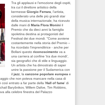
Tra gli applausi e l'emozione degli ospiti,
tra cui il direttore artistico della
kermesse
Giorgio Ferrara
, l’artista,
considerato una delle più grandi star
della musica internazionale, ha ricevuto
dalle mani di
Maria Flora Monini
il
Premio che da dieci anni la famiglia
spoletina destina ai protagonisti del
Festival dei due mondi. "Come avviene
costantemente nella storia del Premio –
ha ricordato l'imprenditrice - anche per
Bollani questo
riconoscimento
va a
una carriera al confine 'tra due mondi',
sia geografici che di stile e linguaggio.
Un artista che ha dimostrato di saper
unire la passione per il Sudamerica con
il
jazz
, la
canzone popolare europea
e
naggio che non poteva mancare nella casa di
così entrato a far parte della '
Hall of fame
' di
chail Baryšnikov, Willem Dafoe, Tim Robbins,
ava alla celebre finestra del Palazzo