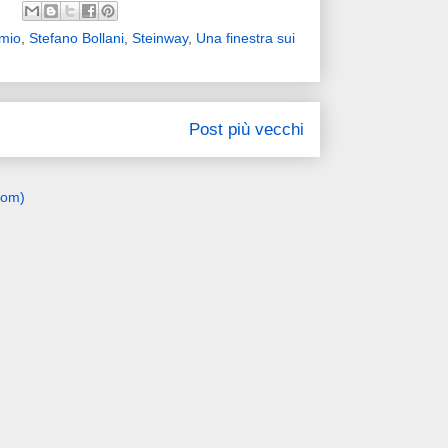
mio
,
Stefano Bollani
,
Steinway
,
Una finestra sui
Post più vecchi
tom)