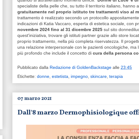
quando si attraversano momenti difficili.
'Donne di Luce' è u
specialiste della pelle che, su tutto il territorio italiano, hann
gratuitamente nel proprio istituto tre trattamenti viso al
trattamento è realizzato secondo un protocollo appositamente s
indicazioni di Katia Vaccaro, esperta di estetica sociale, con p
novembre 2024 fino al 31 dicembre 2025
sul sito donnedilu
quest'iniziativa, trovare gli istituti partner grazie allo store lo
proprio trattamento, nella più completa riservatezza. Il progetto
una relazione interpersonale con le pazienti oncologiche, ma 
più profondo che include il concetto di
cura della persona c
Pubblicato dalla
Redazione di GoldenBackstage
alle
23:45
Etichette:
donne
,
estetista
,
impegno
,
skincare
,
terapia
07 marzo 2021
Dall'8 marzo Dermophisiologique off