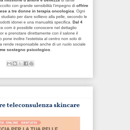
na missione d'amore e bellezza
di tante
o accolto con grande sensibilità l'impegno di
offrire
 mese a tre donne in terapia oncologica
.
Ogni
tudiato per dare sollievo alla pelle, secondo le
rodotti idonei e una manualità specifica.
Dal 4
ce.com è possibile conoscere nel dettaglio
cator e prenotare direttamente con il salone il
 pone inoltre l’estetista al centro non solo di
la rende responsabile anche di un ruolo sociale
ome sostegno psicologico
.
re teleconsulenza skincare