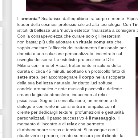
L'a
rmonia
? Scaturisce dall'equilibrio tra corpo e mente. Ripe
leader della cosmesi professionale ad alta tecnologia. Con
Ti
istituti di bellezza una 'nuova estetica' finalizzata a coniugare
Con la consapevolezza che curare solo gli inestetismi
non basta: più utile adottare un
rituale completo
che
sappia esaltare l'efficacia del trattamento funzionale per
dar vita a una soluzione personalizzata, incentrata sul
risveglio dei sensi. Le estetiste professioniste Dibi
Milano con Time of Ritual, trattamento in salone della
durata di circa 45 minuti, adottano un protocollo fatto di
sette step
, per accompagnare il
corpo
nella riscoperta
della sua
bellezza
naturale. Anzitutto luci soffuse,
candela aromatica e note musicali piacevoli e delicate
creano la giusta atmosfera, inducendo al relax
psicofisico. Segue la consultazione, un momento di
dialogo e confronto in cui si entra in empatia con il
cliente per dedicargli texture, profumazioni e gestualità
personalizzati. Il passo successivo è il
massaggio
, il
momento di incontro e di
relax
che permette
di abbandonare stress e tensioni. Si prosegue con il
rituale vero e proprio, creato su misura per il cliente: la