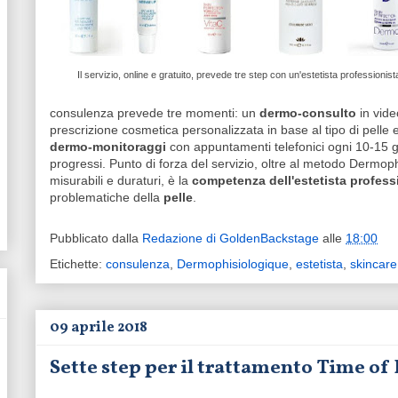
Il servizio, online e gratuito, prevede tre step con un'estetista professionist
consulenza prevede tre momenti: un
dermo-consulto
in vid
prescrizione cosmetica personalizzata in base al tipo di pelle 
dermo-monitoraggi
con appuntamenti telefonici ogni 10-15 giorn
progressi. Punto di forza del servizio, oltre al metodo Dermophi
misurabili e duraturi, è la
competenza dell'estetista profess
problematiche della
pelle
.
Pubblicato dalla
Redazione di GoldenBackstage
alle
18:00
Etichette:
consulenza
,
Dermophisiologique
,
estetista
,
skincare
09 aprile 2018
Sette step per il trattamento Time of