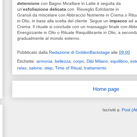
detersione
con Bagno Micellare in Latte è seguita da
un'
esfoliazione delicata
con Risveglio Esfoliante in
Granuli da miscelare con Abbraccio Nutriente in Crema o Ritua
in Olio, in base alla scelta del cliente. Segue un
impacco
ad a
Crema. Il rituale si conclude con un massaggio finale con Abb
Energizzante in Olio o Rituale Riequilibrante in Olio, a seconda 
gradualmente al mondo esterno.
Pubblicato dalla
Redazione di GoldenBackstage
alle
09:00
Etichette:
armonia
,
bellezza
,
corpo
,
Dibi Milano
,
equilibrio
,
est
relax
,
salone
,
step
,
Time of Ritual
,
trattamento
Home page
Iscriviti a:
Post (A