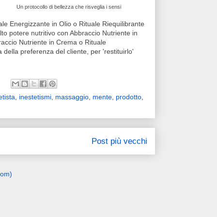
Un protocollo di bellezza che risveglia i sensi
le Energizzante in Olio o Rituale Riequilibrante
lto potere nutritivo con Abbraccio Nutriente in
raccio Nutriente in Crema o Rituale
della preferenza del cliente, per 'restituirlo'
etista
,
inestetismi
,
massaggio
,
mente
,
prodotto
,
Post più vecchi
tom)