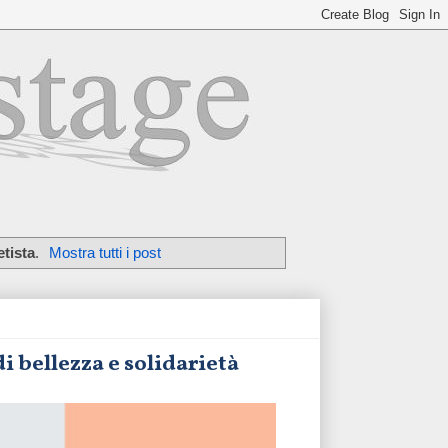
etista
.
Mostra tutti i post
i bellezza e solidarietà