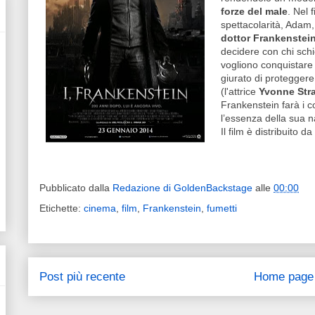
forze del male
. Nel 
spettacolarità, Adam, 
dottor Frankenstei
decidere con chi schie
vogliono conquistare 
giurato di proteggere
(l'attrice
Yvonne Str
Frankenstein farà i 
l’essenza della sua n
Il film è distribuito da
Pubblicato dalla
Redazione di GoldenBackstage
alle
00:00
Etichette:
cinema
,
film
,
Frankenstein
,
fumetti
Post più recente
Home page