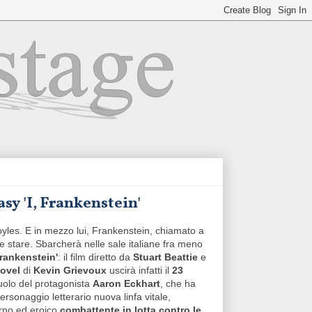
asy 'I, Frankenstein'
les. E in mezzo lui, Frankenstein, chiamato a
e stare. Sbarcherà nelle sale italiane fra meno
 Frankenstein'
: il film diretto da
Stuart Beattie
e
novel
di
Kevin Grievoux
uscirà infatti il
23
ruolo del protagonista
Aaron Eckhart
, che ha
ersonaggio letterario nuova linfa vitale,
rno ed eroico
combattente in lotta contro le