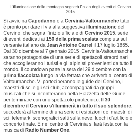
L'illuminazione della montagna segnerà l'inizio degli eventi di Cervino
2015
Si avvicina
Capodanno
e a
Cervinia-Valtournanche
tutto
è pronto per dare il via alla suggestiva
illuminazione
del
Cervino, che segna l’inizio ufficiale di
Cervino 2015
, serie
di eventi dedicati ai
150 della prima scalata
compiuta sul
versante italiano da
Jean Antoine Carrel
il 17 luglio 1865.
Dal 30 dicembre al 7 gennaio 2015 Cervinia-Valtournanche
saranno protagoniste di una serie di spettacoli straordinari
che accoglieranno i turisti e gli alpinisti provenienti da tutto il
mondo. Il countdown parte la sera del 29 dicembre con la
prima fiaccolata
lungo la via ferrata che arriverà al centro di
Valtournanche. Vi parteciperanno le guide del Cervino, i
maestri di sci e gli sci club, accompagnati da gruppi
musicali che si incontreranno nella Piazzetta delle Guide
per terminare con uno spettacolo pirotecnico.
Il 30
dicembre il Cervino s'illuminerà in tutto il suo splendore
:
succederà al termine di una serie di esibizioni dei maestri di
sci, telemark, scenografici salti sulla neve, fuochi d’artificio e
concerto finale. E nel centro di Cervinia si farà festa con la
musica di
Radio Number One
.