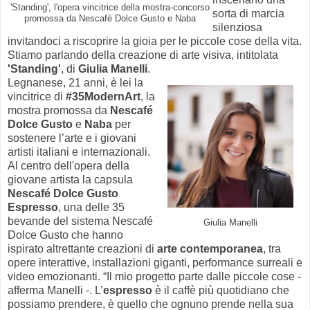
'Standing', l'opera vincitrice della mostra-concorso
sorta di marcia
promossa da Nescafé Dolce Gusto e Naba
silenziosa
invitandoci a riscoprire la gioia per le piccole cose della vita.
Stiamo parlando della creazione di arte visiva, intitolata
'Standing'
, di
Giulia Manelli
.
Legnanese, 21 anni, è lei la
vincitrice di
#35ModernArt
, la
mostra promossa da
Nescafé
Dolce Gusto
e
Naba
per
sostenere l’arte e i giovani
artisti italiani e internazionali.
Al centro dell'opera della
giovane artista la capsula
Nescafé Dolce Gusto
Espresso
, una delle 35
bevande del sistema Nescafé
Giulia Manelli
Dolce Gusto che hanno
ispirato altrettante creazioni di
arte contemporanea
, tra
opere interattive, installazioni giganti, performance surreali e
video emozionanti. “Il mio progetto parte dalle piccole cose -
afferma Manelli -. L’
espresso
è il caffè più quotidiano che
possiamo prendere, è quello che ognuno prende nella sua