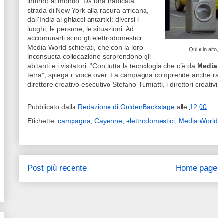
intorno al mondo. Da una trafficata
strada di New York alla radura africana,
dall’India ai ghiacci antartici: diversi i
luoghi, le persone, le situazioni. Ad
accomunarli sono gli elettrodomestici
Media World schierati, che con la loro
Qui e in alt
inconsueta collocazione sorprendono gli
abitanti e i visitatori. "Con tutta la tecnologia che c’è da
Media
terra", spiega il voice over. La campagna comprende anche r
direttore creativo esecutivo Stefano Tumiatti, i direttori creati
Pubblicato dalla
Redazione di GoldenBackstage
alle
12:00
Etichette:
campagna
,
Cayenne
,
elettrodomestici
,
Media World
Post più recente
Home page