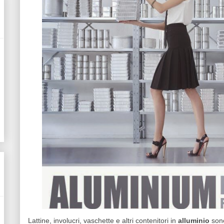
Lattine, involucri, vaschette e altri contenitori in
alluminio
sono