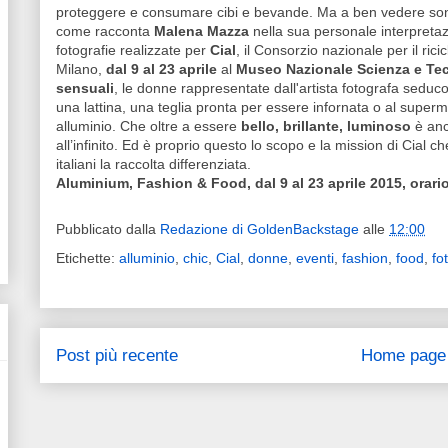
proteggere e consumare cibi e bevande. Ma a ben vedere s
come racconta
Malena Mazza
nella sua personale interpreta
fotografie realizzate per
Cial
, il Consorzio nazionale per il rici
Milano,
dal 9 al 23 aprile
al
Museo Nazionale Scienza e Te
sensuali
, le donne rappresentate dall'artista fotografa sed
una lattina, una teglia pronta per essere infornata o al superm
alluminio. Che oltre a essere
bello, brillante, luminoso
è anc
all’infinito. Ed è proprio questo lo scopo e la mission di Cial c
italiani la raccolta differenziata.
Aluminium, Fashion & Food, dal 9 al 23 aprile 2015, orari
Pubblicato dalla
Redazione di GoldenBackstage
alle
12:00
Etichette:
alluminio
,
chic
,
Cial
,
donne
,
eventi
,
fashion
,
food
,
fo
Post più recente
Home page