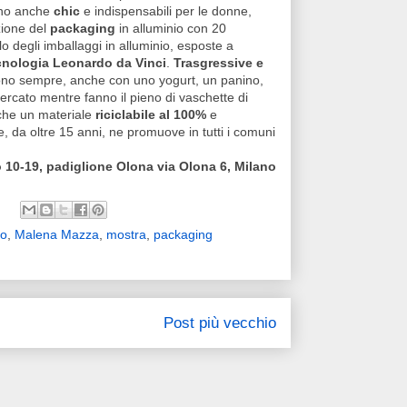
ono anche
chic
e indispensabili per le donne,
zione del
packaging
in alluminio con 20
clo degli imballaggi in alluminio, esposte a
cnologia Leonardo da Vinci
.
Trasgressive e
ucono sempre, anche con uno yogurt, un panino,
ercato mentre fanno il pieno di vaschette di
he un materiale
riciclabile al 100%
e
he, da oltre 15 anni, ne promuove in tutti i comuni
o 10-19, padiglione Olona via Olona 6, Milano
to
,
Malena Mazza
,
mostra
,
packaging
Post più vecchio