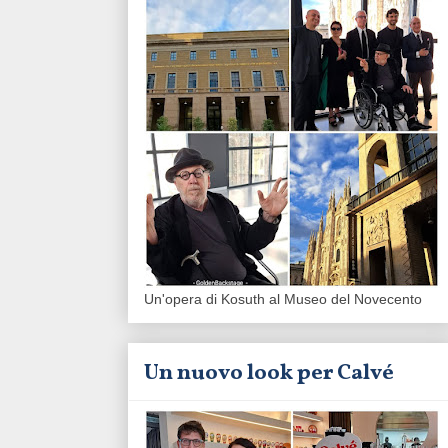
Un'opera di Kosuth al Museo del Novecento
Un nuovo look per Calvé