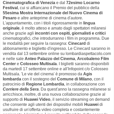
Cinematografica di Venezia
e dal
72esimo Locarno
Festival
, cui si affiancano il Premio del pubblico della
55esima Mostra Internazionale del Nuovo Cinema di
Pesaro
e altre anteprime di cinema d'autore.
L'appuntamento, con i titoli rigorosamente in
lingua
originale
, è molto atteso e amato dagli spettatori milanesi
anche grazie agli
incontri con ospiti, giornalisti e critici
cinematografici, che introdurranno i film in programma. Due
le modalità per seguire la rassegna:
Cinecard
di
abbonamento e biglietto d'ingresso. Le Cinecard saranno in
vendita dal 13 settembre online su lombardiaspettacolo.com
e nelle sale
Anteo Palazzo del Cinema
,
Arcobaleno Film
Center
e
Colosseo Multisala
. I biglietti saranno disponibili
da martedì 17 settembre online e all'Infopoint c/o Colosseo
Multisala. 'Le vie del cinema' è promosso da
Agis
lombarda
con il sostegno del
Comune di Milano
, con il
patrocinio di
Regione Lombardia
, in collaborazione con
Corriere della Sera
. Da quest'anno la rassegna milanese si
arricchisce, inoltre, di una nuova collaborazione grazie al
supporto di
Huawei Video
, il servizio streaming on demand
che consente agli utenti dei dispositivi mobili
Huawei
di
usufruire di un'offerta video completa e costantemente