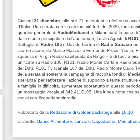
Giovedì
31 dicembre
, alle ore 21, microfoni e riflettori si ac
d’Italia. Una serata con le canzoni più forti del 2020, tanti ospiti
quartier generale di
RadioMediaset
a Milano sarà la base di
dallo studio principale e dall’auditorium, Lucilla Agosti di
R101
Battaglia di
Radio 105
e Davide Berton di
Radio Subasio
entr
citarne alcuni, da Marco Mazzoli a Fernando Proce, Ylenia, Pi
squadra di Virgin Radio capitanata da Ringo – e di tanti amici. 
unificate su Radio 105, R101, Radio Monte Carlo e Radio Sub
del Ddt), R101 Tv (canale 167 del Ddt), Radio Monte Carlo Tv 
della serata si sosterrà la campagna di raccolta fondi di
Media
speranza' per rafforzare l’azione di supporto a tante strutture
e famiglie in difficoltà, aumentate soprattutto in questo perio
un messaggio vocale al 342.4115105. Una lunga notte che sa
social con #capodannoinradio.
Pubblicato dalla
Redazione di GoldenBackstage
alle
16:30
Etichette:
Banco Alimentare
,
canzoni
,
Capodanno
,
Mediafrien