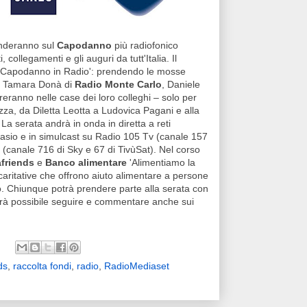
cenderanno sul
Capodanno
più radiofonico
, collegamenti e gli auguri da tutt'Italia. Il
 'Capodanno in Radio': prendendo le mosse
, Tamara Donà di
Radio Monte Carlo
, Daniele
eranno nelle case dei loro colleghi – solo per
zza, da Diletta Leotta a Ludovica Pagani e alla
La serata andrà in onda in diretta a reti
asio e in simulcast su Radio 105 Tv (canale 157
(canale 716 di Sky e 67 di TivùSat). Nel corso
friends
e
Banco alimentare
'Alimentiamo la
 caritative che offrono aiuto alimentare a persone
do. Chiunque potrà prendere parte alla serata con
rà possibile seguire e commentare anche sui
ds
,
raccolta fondi
,
radio
,
RadioMediaset