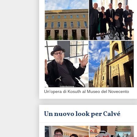
Un'opera di Kosuth al Museo del Novecento
Un nuovo look per Calvé