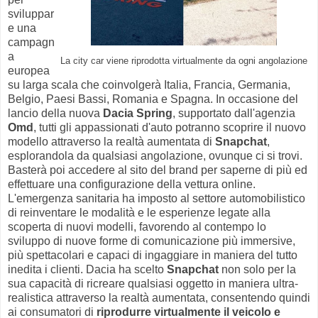
sviluppar
e una
campagn
a
La city car viene riprodotta virtualmente da ogni angolazione
europea
su larga scala che coinvolgerà Italia, Francia, Germania,
Belgio, Paesi Bassi, Romania e Spagna. In occasione del
lancio della nuova
Dacia Spring
, supportato dall'agenzia
Omd
, tutti gli appassionati d'auto potranno scoprire il nuovo
modello attraverso la realtà aumentata di
Snapchat
,
esplorandola da qualsiasi angolazione, ovunque ci si trovi.
Basterà poi accedere al sito del brand per saperne di più ed
effettuare una configurazione della vettura online.
L'emergenza sanitaria ha imposto al settore automobilistico
di reinventare le modalità e le esperienze legate alla
scoperta di nuovi modelli, favorendo al contempo lo
sviluppo di nuove forme di comunicazione più immersive,
più spettacolari e capaci di ingaggiare in maniera del tutto
inedita i clienti. Dacia ha scelto
Snapchat
non solo per la
sua capacità di ricreare qualsiasi oggetto in maniera ultra-
realistica attraverso la realtà aumentata, consentendo quindi
ai consumatori di
riprodurre virtualmente il veicolo e